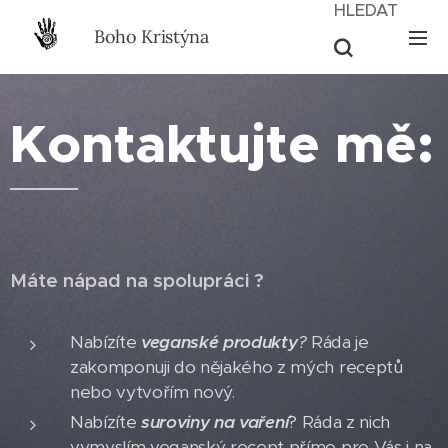
HLEDAT
Boho Kristýna
Kontaktujte mě:
Máte nápad na spolupráci ?
Nabízíte
veganské produkty
?
Ráda je
zakomponuji do nějakého z mých receptů
nebo vytvořím nový.
Nabízíte
suroviny na vaření
? Ráda z nich
vymyslím veganský recept přímo pro Vás i na