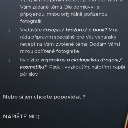
Vámi zadané téma. Dle domluvy i s
připojenou, mnou originálně pořízenou
fotografií.
Vydáváte
časopis / brožuru / e-book?
Moc
ráda připravím speciálně pro Vás veganský
recept na Vámi zvolené téma. Dodám Vám i
mnou pořízené fotografie.
Nabízíte
veganskou a ekologickou drogerii /
kosmetiku?
Ráda ji vyzkouším, nafotím i napíši
pár slov.
Nebo si jen chcete popovídat ?
NAPIŠTE MI :)