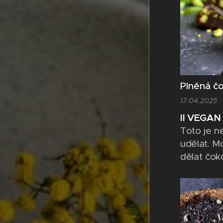
Plněná čo
17.04.2025
II VEGAN 
Toto je n
udělat. M
dělat čok
jednoduše
udělat do
zapojit ce
toho určit