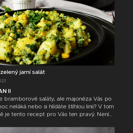
zelený jarní salát
023
AN II
te bramborové saláty, ale majonéza Vás po
oc neláká nebo si hlídáte štíhlou linii? V tom
ě je tento recept pro Vás ten pravý. Není
nad to dát si na jaře osvěžující bramborový
 který Vás svojí lehkou chutí spíše nakopne,