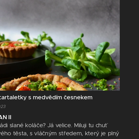
jonézový salát, po kterém se cítíte těžcí a
í. U nás doma...
 tartaletky s medvědím česnekem
023
AN II
di slané koláče? Já velice. Miluji tu chuť
ého těsta, s vláčným středem, který je plný