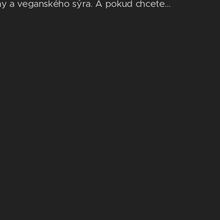
ny a veganského sýra. A pokud chcete
it na pikniku, večírku nebo chcete jen
t hosty na svátky, udělejte menší verzi
. Tzv. slané tartaletky jsou akorát do ruky a
jí skvěle. Tento druh jídla můžete opět...