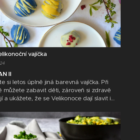
likonoční vajíčka
024
AN II
e si letos úplně jiná barevná vajíčka. Při
 můžete zabavit děti, zároveň si zdravě
í a ukážete, že se Velikonoce dají slavit i
 více originálně. Všechny barvy, které v
u najdete, jsou přírodní, jsou z různých
zovaných plodů, jako je například spirulina,
 granátové jablko atd.... Tyto prášky...