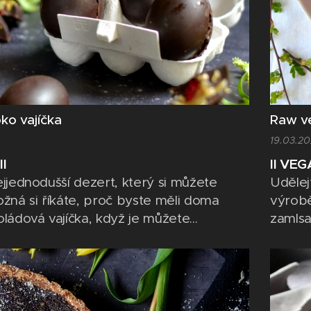
ko vajíčka
Raw ve
19.03.2
II
II VEG
ejjednodušší dezert, který si můžete
Udělejt
ožná si říkáte, proč byste měli doma
výrobě
oládová vajíčka, když je můžete
zamlsaj
 koupit. Ale je několik důvodů, proč si je
jinak,
ma. Jedním z nich je ten, že můžete
recept
lou rodinu a tím ji stmelit a zažijete u
lyofili
ě hodně zábavy. Dalším je, že...
mango,