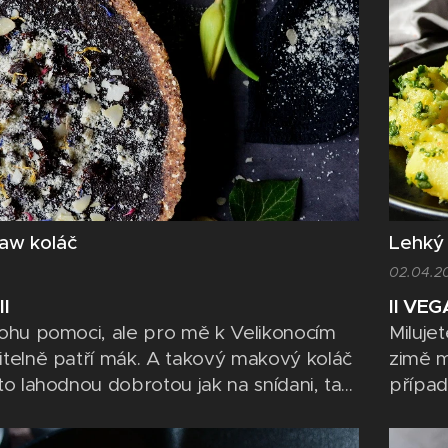
aw koláč
Lehký 
02.04.2
II
II VEG
ohu pomoci, ale pro mě k Velikonocím
Miluje
telně patří mák. A takový makový koláč
zimě m
to lahodnou dobrotou jak na snídani, tak
případ
ě ke kávě. A pokud mě sledujete delší
totiž 
tě víte, že miluji co nejpřirozenější a
salát,