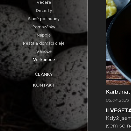
Večeře
nejčerstv
Dezerty
koláčů vol
Slané pochutiny
Pomazánky
Nápoje
Pesta a domácí oleje
Vánoce
Velikonoce
ČLÁNKY
KONTAKT
Karbanát
02.04.2023
II VEGETA
Když jsem
jsem se n