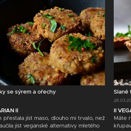
ější potraviny. Tím pádem je pro nás u
než ma
ba jasná a my si...
unaven
ky se sýrem a ořechy
Slané
28.03.2
RIAN II
II VEG
 přestala jíst maso, dlouho mi trvalo, než
Máte rá
aučila jíst veganské alternativy mletého
křupav