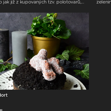
o jak již z kupovaných tzv. polotovarů,
zeleni
ójového granulátu. Nyní jsem velice ráda,
okouzl
 to už naučila jíst. Navíc ze sójového
potěši
 vařím již 20 let, takže jsem za tu dobu
koláče
 tu správnou...
vypada
dort
II