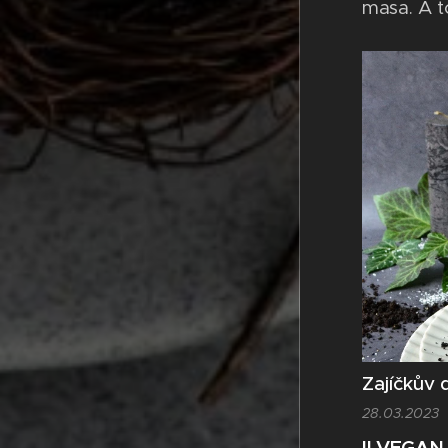
masa. A t
tak i ze s
že jsem se
granulátu
vychytala
Zajíčkův 
28.03.2023
II VEGAN 