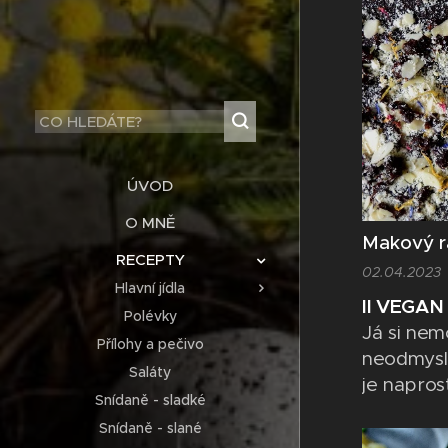
ÚVOD
O MNĚ
Makový r
RECEPTY
02.04.2023
Hlavní jídla
II VEGAN 
Polévky
Já si nem
Přílohy a pečivo
neodmysli
Saláty
je napros
Snídaně - sladké
i po oběd
Snídaně - slané
dobu, urči