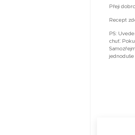
Přeji dobr
Recept zd
PS: Uveden
chuť. Pokud
Samozřejm
jednoduše c