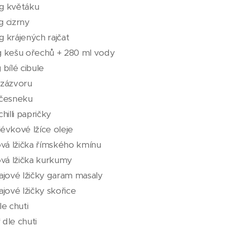
g květáku
g cizrny
g krájených rajčat
g kešu ořechů + 280 ml vody
 bílé cibule
 zázvoru
 česneku
chilli papričky
lévkové lžíce oleje
jová lžička římského kmínu
jová lžička kurkumy
čajové lžičky garam masaly
ajové lžičky skořice
le chuti
 dle chuti