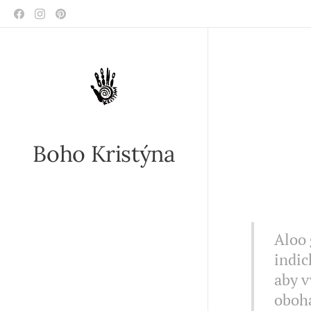
Boho Kristýna
Aloo 
indic
aby v
oboha