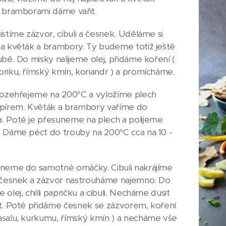
 bramborami dáme vařit.
istíme zázvor, cibuli a česnek. Uděláme si
a květák a brambory. Ty budeme totiž ještě
ubě. Do misky nalijeme olej, přidáme koření (
riku, římský kmín, koriandr ) a promícháme.
rozehřejeme na 200°C a vyložíme plech
pírem. Květák a brambory vaříme do
 Poté je přesuneme na plech a polijeme
 Dáme péct do trouby na 200°C cca na 10 -
neme do samotné omáčky. Cibuli nakrájíme
 česnek a zázvor nastrouháme najemno. Do
olej, chilli papričku a cibuli. Necháme dusit
t. Poté přidáme česnek se zázvorem, koření
salu, kurkumu, římský kmín ) a necháme vše