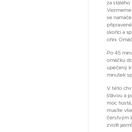
za stálého 
Vezmeme si
se namáčel
připravené
skořici a 
ohni. Omáč
Po 45 min
omáčku do 
upečený kv
minutek sp
V této chví
šťávou a p
moc hustá,
musíte vše
čerstvým k
zvolit ja