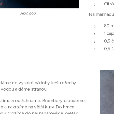
Citr
Aloo gobi
Na marinádu
80 m
1 čaj
0,5 
0,5 č
i dáme do vysoké nádoby kešu ořechy
 vodou a dáme stranou.
istíme a opláchneme. Brambory oloupeme,
 a nakrájíme na větší kusy. Do hrnce
odu, vložíme do něj napařovák a květák