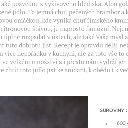
 také pozvedne z výživového hlediska. Aloo gob
ené jídlo. Ta jemná chuť pečených brambor a k
vou omáčkou, kde vyniká chuť římského kmínu 
 citrónovou šťávou, je naprosto famózní. Nejen
 úplně rozpadat v ústech, ale také Vaše mysl 
at tuto dobrotu jíst. Recept je opravdu delší n
u více nepořádku v kuchyni, ale za toto vše to 
 ve velkém množství a i přesto nám vydrží jen 
e chtít toto jídlo jíst ke snídani, k obědu i k več
SUROVINY :
600 