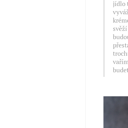
jídlo
vyváž
krémo
svěží
budou
přest
troch
vařím
budet