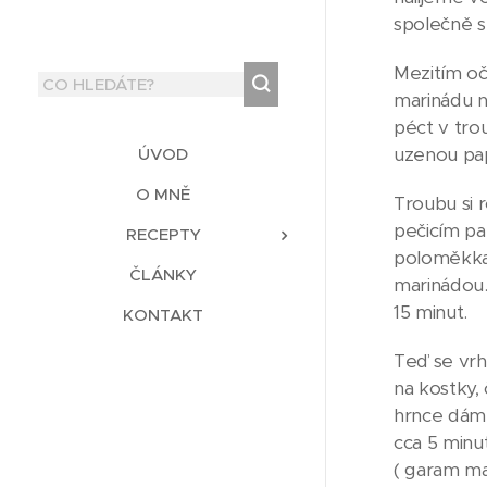
společně s
Mezitím oč
marinádu n
péct v tro
uzenou pap
ÚVOD
O MNĚ
Troubu si 
pečicím pa
RECEPTY
poloměkka.
ČLÁNKY
marinádou.
15 minut.
KONTAKT
Teď se vrh
na kostky,
hrnce dáme 
cca 5 minu
( garam ma