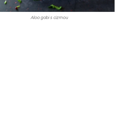
Aloo gobi s cizrnou