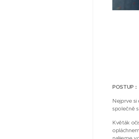
POSTUP :
Nejprve s
společně s
Květák oč
opláchneme
nalijeme v