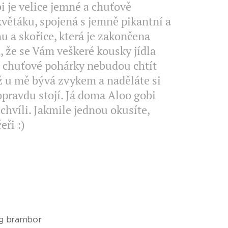
i je velice jemné a chuťově
větáku, spojená s jemně pikantní a
a skořice, která je zakončena
, že se Vám veškeré kousky jídla
a chuťové pohárky nebudou chtít
ež u mě bývá zvykem a naděláte si
opravdu stojí. Já doma Aloo gobi
chvíli. Jakmile jednou okusíte,
eři :)
g brambor