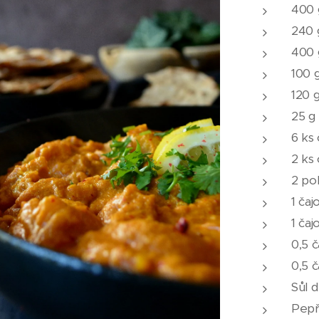
400 
240 
400 
100 
120 g
25 g
6 ks
2 ks 
2 po
1 ča
1 ča
0,5 
0,5 č
Sůl d
Pepř