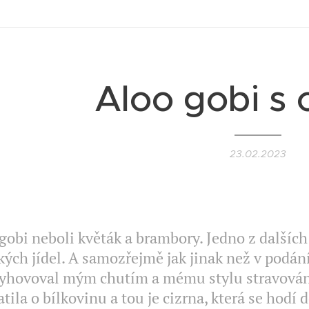
Aloo gobi s 
23.02.2023
gobi neboli květák a brambory. Jedno z dalších
kých jídel. A samozřejmě jak jinak než v podá
yhovoval mým chutím a mému stylu stravování
tila o bílkovinu a tou je cizrna, která se hodí 