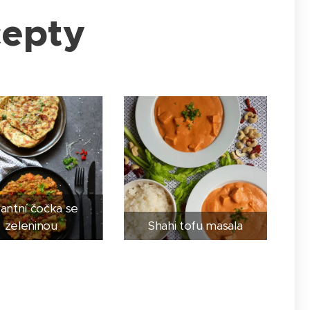
cepty
kantní čočka se
zeleninou
Shahi tofu masala