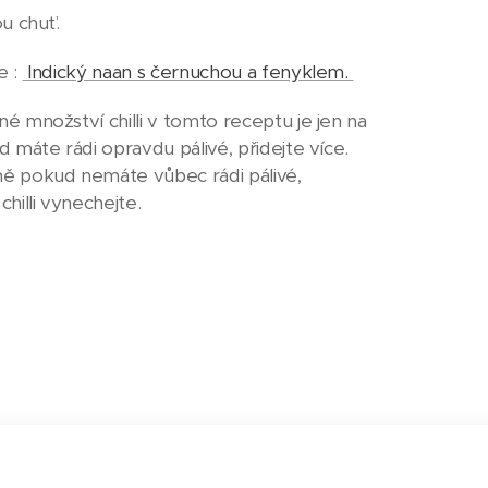
ou chuť.
e :
Indický naan s černuchou a fenyklem.
é množství chilli v tomto receptu je jen na
 máte rádi opravdu pálivé, přidejte více.
ě pokud nemáte vůbec rádi pálivé,
hilli vynechejte.