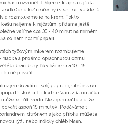
míchání rozvonět. Přilijeme krájená rajčata.
 odložené kešu ořechy i s vodou, ve které
y a rozmixujeme je na krém. Takto
 kešu nalijeme k rajčatům, přidáme ještě
společně vaříme cca 35 - 40 minut na mírném
ka se nám nesmí připálit.
utách tyčovým mixérem rozmixujeme
hladka a přidáme opláchnutou cizrnu,
ěták i brambory. Necháme cca 10 - 15
olečně povařit.
li už jen doladíme solí, pepřem, citrónovou
opřípadě skořicí. Pokud se Vám zdá omáčka
 můžete přilít vodu. Nezapomeňte ale, že
 povařit aspoň 15 minutek. Podáváme s
oriandrem, citrónem a jako přílohu můžete
smínovou rýži, nebo indický chléb Naan.