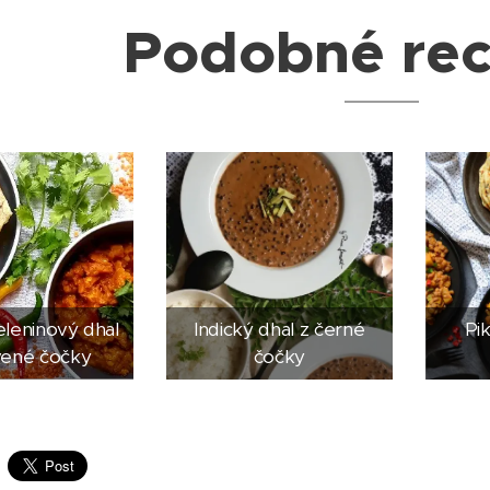
Podobné re
eleninový dhal
Indický dhal z černé
Pi
vené čočky
čočky