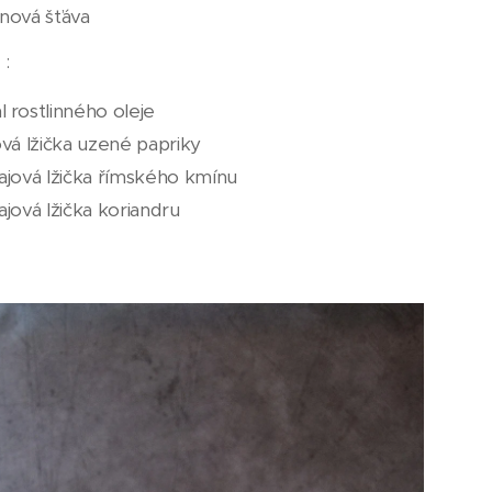
ónová šťáva
 :
l rostlinného oleje
ová lžička uzené papriky
čajová lžička římského kmínu
ajová lžička koriandru