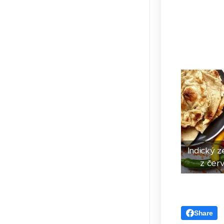
Indický z
z čer
Share