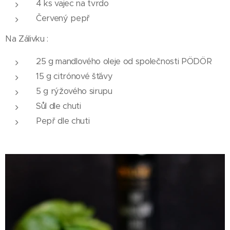
4 ks vajec na tvrdo
Červený pepř
Na Zálivku :
25 g mandlového oleje od společnosti PÖDÖR
15 g citrónové šťávy
5 g rýžového sirupu
Sůl dle chuti
Pepř dle chuti