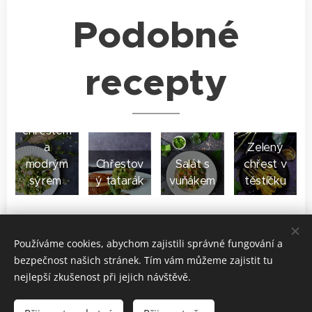
Podobné
recepty
Zelenino
vý salát s
chřestem
a
Zelený
modrým
Chřestov
Salát s
chřest v
sýrem
ý tatarák
vuňákem
těstíčku
Share
Používáme cookies, abychom zajistili správné fungování a
bezpečnost našich stránek. Tím vám můžeme zajistit tu
nejlepší zkušenost při jejich návštěvě.