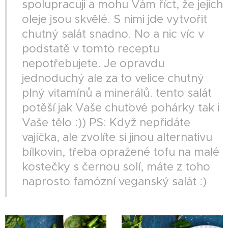
spolupracuji a mohu Vám říct, že jejich
oleje jsou skvělé. S nimi jde vytvořit
chutný salát snadno. No a nic víc v
podstatě v tomto receptu
nepotřebujete. Je opravdu
jednoduchý ale za to velice chutný
plný vitamínů a minerálů. tento salát
potěší jak Vaše chuťové pohárky tak i
Vaše tělo :)) PS: Když nepřidáte
vajíčka, ale zvolíte si jinou alternativu
bílkovin, třeba opražené tofu na malé
kostečky s černou solí, máte z toho
naprosto famózní veganský salát :)