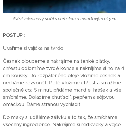
Svěží zeleninový salát s chřestem a mandlovým olejem
POSTUP :
Uvaříme si vajíčka na tvrdo.
Česnek oloupeme a nakrájíme na tenké plátky,
chřestu odlomíme tvrdé konce a nakrájíme si ho na 4
cm kousky. Do rozpáleného oleje vložíme česnek a
necháme rozvonět. Poté vložíme chřest a smažíme
společně cca 5 minut, přidáme mandle, hrášek a vše
smícháme. Doladíme chuť solí, pepřem a sójovou
omáčkou. Dáme stranou vychladit.
Do misky si uděláme zálivku a to tak, že smícháme
všechny ingredience. Nakrájíme si ředkvičky a vejce