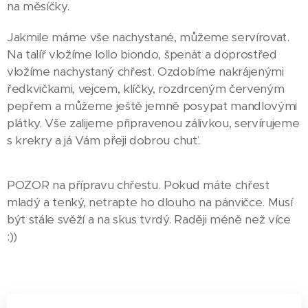
na měsíčky.
Jakmile máme vše nachystané, můžeme servírovat.
Na talíř vložíme lollo biondo, špenát a doprostřed
vložíme nachystaný chřest. Ozdobíme nakrájenými
ředkvičkami, vejcem, klíčky, rozdrceným červeným
pepřem a můžeme ještě jemně posypat mandlovými
plátky. Vše zalijeme připravenou zálivkou, servírujeme
s krekry a já Vám přeji dobrou chuť.
POZOR na přípravu chřestu. Pokud máte chřest
mladý a tenký, netrapte ho dlouho na pánvičce. Musí
být stále svěží a na skus tvrdý. Raději méně než více
:))