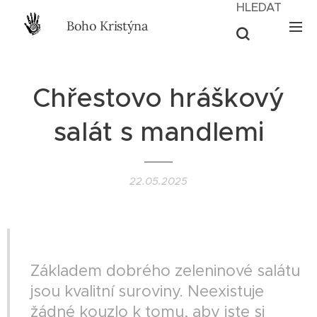
HLEDAT
Boho Kristýna
Chřestovo hráškový
salát s mandlemi
22.05.2025
II VEGAN II
Základem dobrého zeleninové salátu
jsou kvalitní suroviny. Neexistuje
žádné kouzlo k tomu, aby jste si