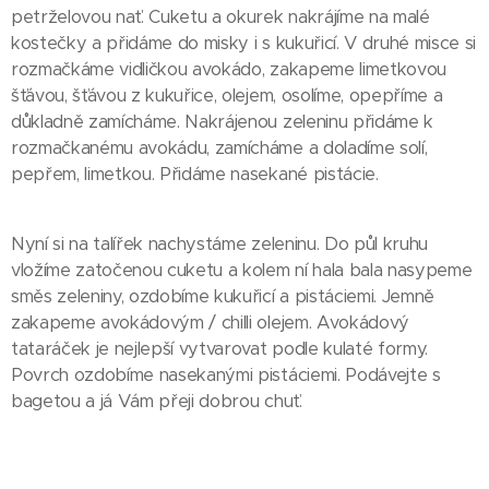
petrželovou nať. Cuketu a okurek nakrájíme na malé
kostečky a přidáme do misky i s kukuřicí. V druhé misce si
rozmačkáme vidličkou avokádo, zakapeme limetkovou
šťávou, šťávou z kukuřice, olejem, osolíme, opepříme a
důkladně zamícháme. Nakrájenou zeleninu přidáme k
rozmačkanému avokádu, zamícháme a doladíme solí,
pepřem, limetkou. Přidáme nasekané pistácie.
Nyní si na talířek nachystáme zeleninu. Do půl kruhu
vložíme zatočenou cuketu a kolem ní hala bala nasypeme
směs zeleniny, ozdobíme kukuřicí a pistáciemi. Jemně
zakapeme avokádovým / chilli olejem. Avokádový
tataráček je nejlepší vytvarovat podle kulaté formy.
Povrch ozdobíme nasekanými pistáciemi. Podávejte s
bagetou a já Vám přeji dobrou chuť.