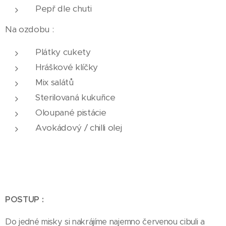
Pepř dle chuti
Na ozdobu :
Plátky cukety
Hráškové klíčky
Mix salátů
Sterilovaná kukuřice
Oloupané pistácie
Avokádový / chilli olej
POSTUP :
Do jedné misky si nakrájíme najemno červenou cibuli a