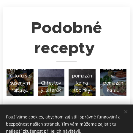
Podobné
recepty
Chřestov
Nakládan
á
Avokádo
é tofu se
pomazán
vá
sušenými
Chřestov
ka na
pomazán
rajčaty...
ý tatarák
topinky
ka s ...
Share
Používáme cookies, abychom zajistili správné fungování a
bezpečnost našich stránek. Tím vám můžeme zajistit tu
nejlepší zkušenost při jejich návštěvě.