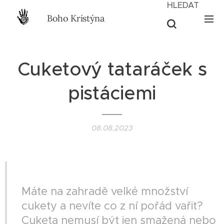
HLEDAT
Boho Kristýna
Cuketový tataráček s
pistáciemi
08.08.2023
II VEGAN II
Máte na zahradě velké množství
cukety a nevíte co z ní pořád vařit?
Cuketa nemusí být jen smažená nebo