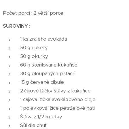
Počet porcí : 2 větší porce
SUROVINY :
1 ks zralého avokáda
50 g cukety
50 g okurky
60 g sterilované kukuřice
30 g oloupaných pistácií
15 g červené cibule
2 čajové lžičky šťávy z kukuřice
1 čajová lžička avokádového oleje
1 polévková lžíce petrželové nati
Šťáva z 1/2 limetky
Sůl dle chuti