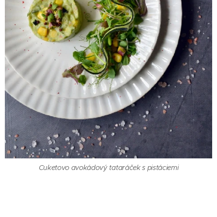
Cuketovo avokádový tataráček s pistáciemi