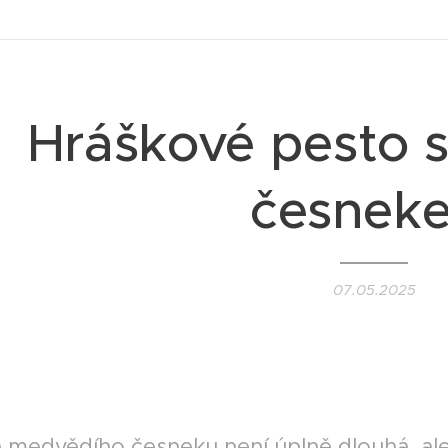
Hráškové pesto 
česnek
07.05.2025
GETARIAN II
 medvědího česneku není úplně dlouhá, ale 