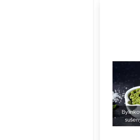
Bylinko
sušen