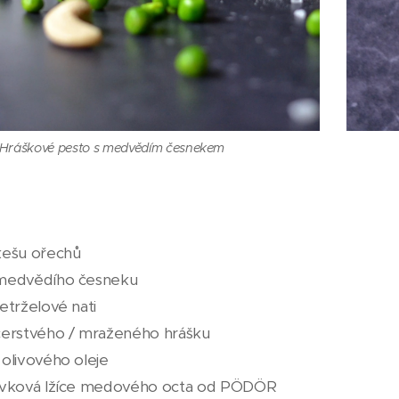
Hráškové pesto s medvědím česnekem
kešu ořechů
medvědího česneku
etrželové nati
čerstvého / mraženého hrášku
 olivového oleje
évková lžíce medového octa od PÖDÖR