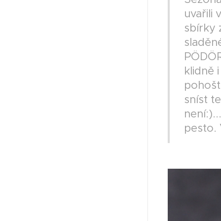
uvařili
sbírky
sladěn
PÖDÖRU
klidně 
pohoště
sníst t
není:).
pesto. 