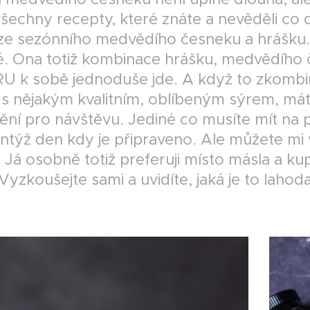
 všechny recepty, které znáte a nevěděli co dá
 ze sezónního medvědího česneku a hrášku. 
é. Ona totiž kombinace hrášku, medvědíh
 k sobě jednoduše jde. A když to zkombin
i s nějakým kvalitním, oblíbeným sýrem, má
ní pro návštěvu. Jediné co musíte mít na p
entýž den kdy je připraveno. Ale můžete mi v
.. Já osobně totiž preferuji místo másla a
Vyzkoušejte sami a uvidíte, jaká je to lahoda