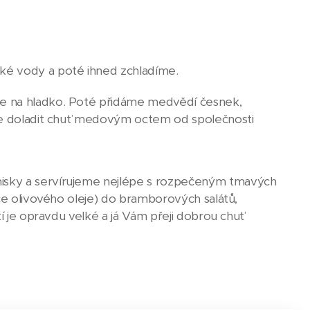
ké vody a poté ihned zchladíme.
je na hladko. Poté přidáme medvědí česnek,
eme doladit chuť medovým octem od společnosti
isky a servírujeme nejlépe s rozpečeným tmavých
íce olivového oleje) do bramborových salátů,
tí je opravdu velké a já Vám přeji dobrou chuť