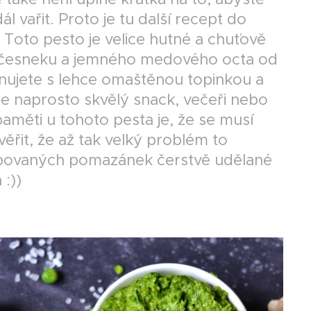
l vařit. Proto je tu další recept do
Toto pesto je velice hutné a chuťově
o česneku a jemného medového octa od
ujete s lehce omaštěnou topinkou a
te naprosto skvělý snack, večeři nebo
aměti u tohoto pesta je, že se musí
ěřit, že až tak velký problém to
 kupovaných pomazánek čerstvě udělané
 :))