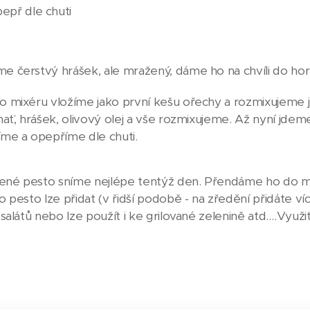
pepř dle chuti
 čerstvý hrášek, ale mražený, dáme ho na chvíli do hor
 mixéru vložíme jako první kešu ořechy a rozmixujeme 
ať, hrášek, olivový olej a vše rozmixujeme. Až nyní jd
me a opepříme dle chuti.
vené pesto sníme nejlépe tentýž den. Přendáme ho do m
 pesto lze přidat (v řidší podobě - na zředění přidáte v
salátů nebo lze použít i ke grilované zelenině atd….Využi