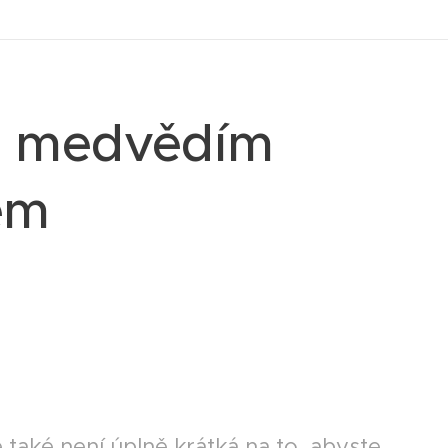
s medvědím
em
také není úplně krátká na to, abyste