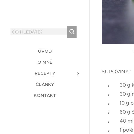
ÚVOD
O MNĚ
SUROVINY :
RECEPTY
ČLÁNKY
30 g 
30 g 
KONTAKT
10 g p
60 g 
40 ml
1 pol