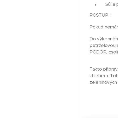
Sůl a 
POSTUP :
Pokud nemáme
Do výkonného
petrželovou n
PÖDÖR, osolí
Takto připra
chlebem. Toto
zeleninových 