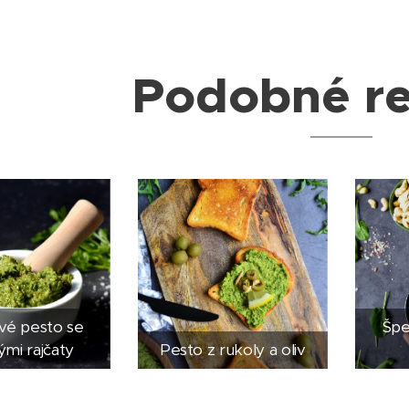
Podobné r
vé pesto se
Špe
ými rajčaty
Pesto z rukoly a oliv