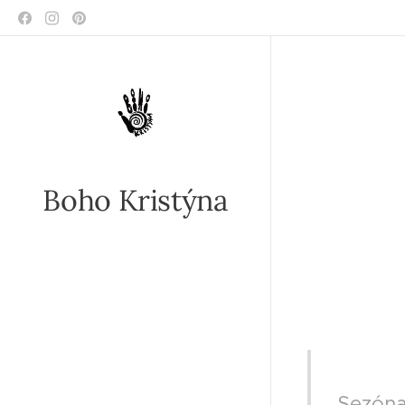
Boho Kristýna
II VE
Sezóna