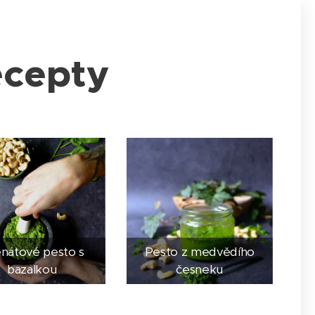
ecepty
nátové pesto s
Pesto z medvědího
bazalkou
česneku