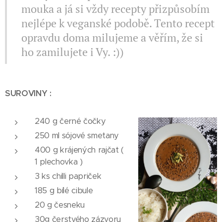
mouka a já si vždy recepty přizpůsobím
nejlépe k veganské podobě. Tento recept
opravdu doma milujeme a věřím, že si
ho zamilujete i Vy. :))
SUROVINY :
240 g černé čočky
250 ml sójové smetany
400 g krájených rajčat (
1 plechovka )
3 ks chilli papriček
185 g bílé cibule
20 g česneku
30g čerstvého zázvoru