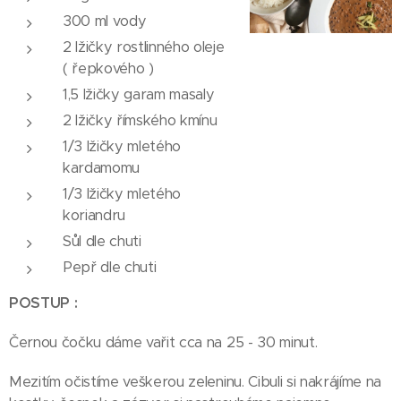
300 ml vody
2 lžičky rostlinného oleje
( řepkového )
1,5 lžičky garam masaly
2 lžičky římského kmínu
1/3 lžičky mletého
kardamomu
1/3 lžičky mletého
koriandru
Sůl dle chuti
Pepř dle chuti
POSTUP :
Černou čočku dáme vařit cca na 25 - 30 minut.
Mezitím očistíme veškerou zeleninu. Cibuli si nakrájíme na