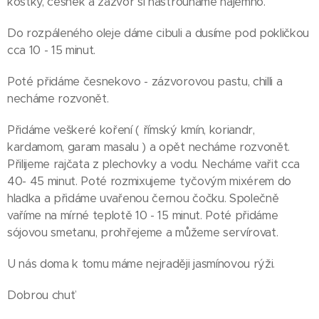
kostky, česnek a zázvor si nastrouháme najemno.
Do rozpáleného oleje dáme cibuli a dusíme pod pokličkou
cca 10 - 15 minut.
Poté přidáme česnekovo - zázvorovou pastu, chilli a
necháme rozvonět.
Přidáme veškeré koření ( římský kmín, koriandr,
kardamom, garam masalu ) a opět necháme rozvonět.
Přilijeme rajčata z plechovky a vodu. Necháme vařit cca
40- 45 minut. Poté rozmixujeme tyčovým mixérem do
hladka a přidáme uvařenou černou čočku. Společně
vaříme na mírné teplotě 10 - 15 minut. Poté přidáme
sójovou smetanu, prohřejeme a můžeme servírovat.
U nás doma k tomu máme nejraději jasmínovou rýži.
Dobrou chuť