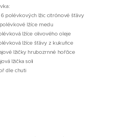
ivka:
 6 polévkových lžic citrónové šťávy
 polévkové lžíce medu
olévková lžíce olivového oleje
olévková lžíce šťávy z kukuřice
ajové lžičky hrubozrnné hořčice
ajová lžička soli
ř dle chuti