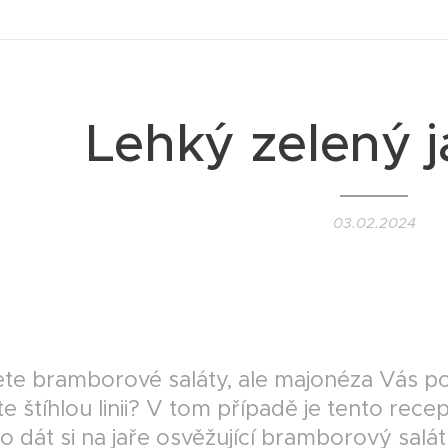
Lehký zelený ja
03.02.2024
EGAN II
jete bramborové saláty, ale majonéza Vás p
te štíhlou linii? V tom případě je tento rece
o dát si na jaře osvěžující bramborový salát