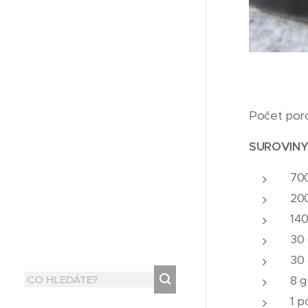
Počet porc
SUROVINY
700
200
140
30 
30
8 
1 p