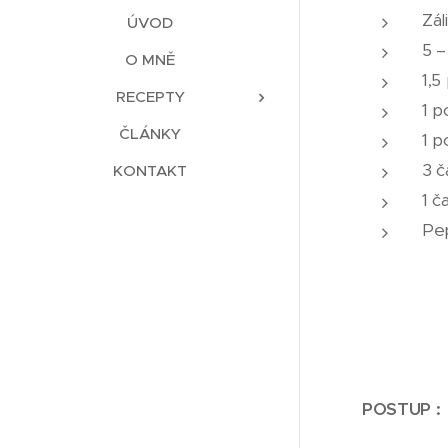
Zál
ÚVOD
5 –
O MNĚ
1,5
RECEPTY
1 p
ČLÁNKY
1 p
3 č
KONTAKT
1 č
Pep
POSTUP :