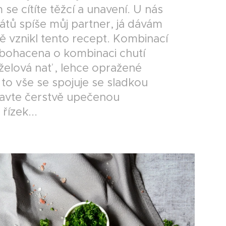
e cítíte těžcí a unavení. U nás
ů spíše můj partner, já dávám
tě vznikl tento recept. Kombinací
obohacena o kombinaci chutí
želová nať , lehce opražené
 to vše se spojuje se sladkou
stavte čerstvě upečenou
ízek...