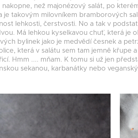
 nakopne, než majonézový salát, po kterém s
 je takovým milovníkem bramborových salát
ost lehkosti, čerstvosti. No a tak v podsta
dvou. Má lehkou kyselkavou chuť, která je 
vých bylinek jako je medvědí česnek a petr
lice, která v salátu sem tam jemně křupe a
řicí. Hmm .... mňam. K tomu si už jen před
nskou sekanou, karbanátky nebo veganský ř