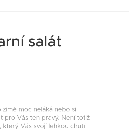
rní salát
o zimě moc neláká nebo si
pt pro Vás ten pravý. Není totiž
, který Vás svojí lehkou chutí