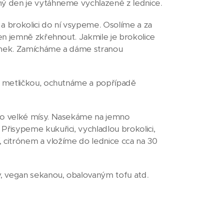
ý den je vytáhneme vychlazené z lednice.
a brokolici do ní vsypeme. Osolíme a za
en jemně zkřehnout. Jakmile je brokolice
snek. Zamícháme a dáme stranou
e metličkou, ochutnáme a popřípadě
do velké mísy. Nasekáme na jemno
isypeme kukuřici, vychladlou brokolici,
, citrónem a vložíme do lednice cca na 30
, vegan sekanou, obalovaným tofu atd.