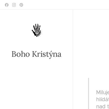
Boho Kristýna
II V
Milu
hlídá
nad t