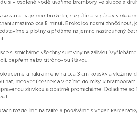
u si v osolené vodě uvaříme brambory ve slupce a druh
asekáme na jemno brokolici, rozpálíme si pánev s olejem 
chání smažíme cca 5 minut. Brokolice nesmí zhnědnout, j
odstavíme z plotny a přidáme na jemno nastrouhaný če
t.
sce si smícháme všechny suroviny na zálivku. Vyšlehám
olí, pepřem nebo citrónovou šťávou.
loupeme a nakrájíme je na cca 3 cm kousky a vložíme 
u nať, medvědí česnek a vložíme do mísy k bramborám. Př
řipravenou zálivkou a opatrně promícháme. Doladíme solí
žet.
tách rozdělíme na talíře a podáváme s vegan karbanátky