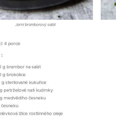
Jarní bramborový salát
í: 4 porce
 :
 g brambor na salát
 g brokolice
 g sterilované kukuřice
g petrželové nati kudrnky
 g medvědího česneku
g česneku
olévková lžíce rostlinného oleje