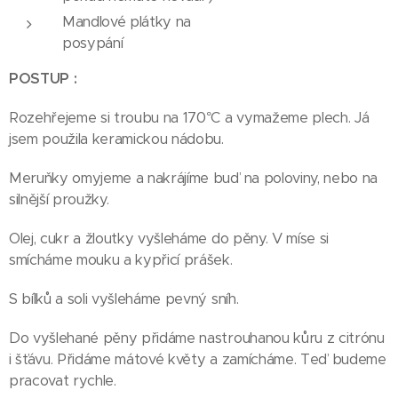
Mandlové plátky na
posypání
POSTUP :
Rozehřejeme si troubu na 170°C a vymažeme plech. Já
jsem použila keramickou nádobu.
Meruňky omyjeme a nakrájíme buď na poloviny, nebo na
silnější proužky.
Olej, cukr a žloutky vyšleháme do pěny. V míse si
smícháme mouku a kypřicí prášek.
S bílků a soli vyšleháme pevný sníh.
Do vyšlehané pěny přidáme nastrouhanou kůru z citrónu
i šťávu. Přidáme mátové květy a zamícháme. Teď budeme
pracovat rychle.