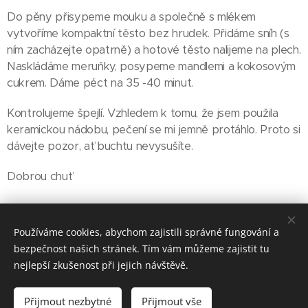
Do pěny přisypeme mouku a společně s mlékem
vytvoříme kompaktní těsto bez hrudek. Přidáme sníh (s
ním zacházejte opatrně) a hotové těsto nalijeme na plech.
Naskládáme meruňky, posypeme mandlemi a kokosovým
cukrem. Dáme péct na 35 -40 minut.
Kontrolujeme špejlí. Vzhledem k tomu, že jsem použila
keramickou nádobu, pečení se mi jemně protáhlo. Proto si
dávejte pozor, ať buchtu nevysušíte.
Dobrou chuť
Share
Používáme cookies, abychom zajistili správné fungování a
bezpečnost našich stránek. Tím vám můžeme zajistit tu
nejlepší zkušenost při jejich návštěvě.
Přijmout nezbytné
Přijmout vše