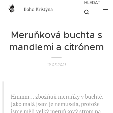
HLEDAT
Boho Kristýna
Meruňková buchta s
mandlemi a citrónem
19.07.2021
II VEGETARIAN II
Hmmm... zbožňuji meruňky v buchtě.
Jako malá jsem je nemusela, protože
jsme měli velký meruňkový strom na