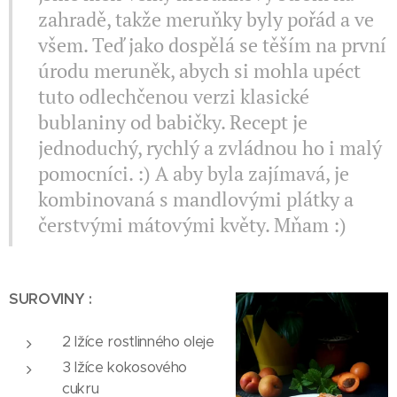
zahradě, takže meruňky byly pořád a ve
všem. Teď jako dospělá se těším na první
úrodu meruněk, abych si mohla upéct
tuto odlechčenou verzi klasické
bublaniny od babičky. Recept je
jednoduchý, rychlý a zvládnou ho i malý
pomocníci. :) A aby byla zajímavá, je
kombinovaná s mandlovými plátky a
čerstvými mátovými květy. Mňam :)
SUROVINY :
2 lžíce rostlinného oleje
3 lžíce kokosového
cukru