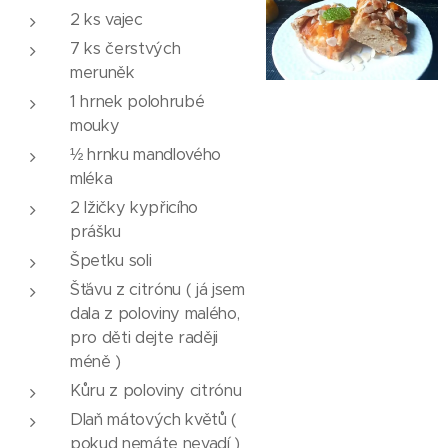
2 ks vajec
7 ks čerstvých
meruněk
1 hrnek polohrubé
mouky
½ hrnku mandlového
mléka
2 lžičky kypřicího
prášku
Špetku soli
Šťávu z citrónu ( já jsem
dala z poloviny malého,
pro děti dejte raději
méně )
Kůru z poloviny citrónu
Dlaň mátových květů (
pokud nemáte nevadí )