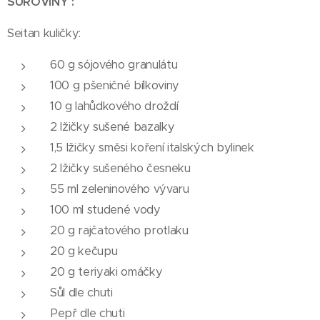
SUROVINY :
Seitan kuličky:
60 g sójového granulátu
100 g pšeničné bílkoviny
10 g lahůdkového droždí
2 lžičky sušené bazalky
1,5 lžičky směsi koření italských bylinek
2 lžičky sušeného česneku
55 ml zeleninového vývaru
100 ml studené vody
20 g rajčatového protlaku
20 g kečupu
20 g teriyaki omáčky
Sůl dle chuti
Pepř dle chuti