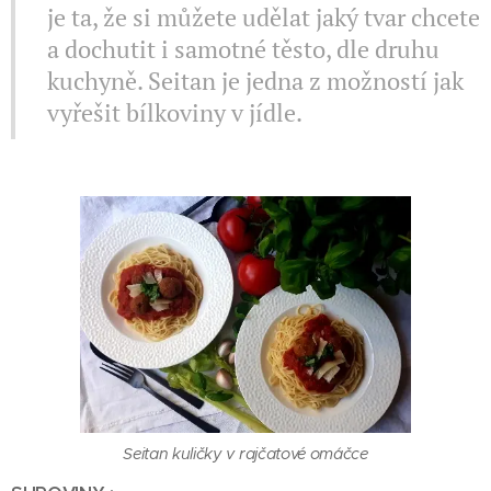
je ta, že si můžete udělat jaký tvar chcete
a dochutit i samotné těsto, dle druhu
kuchyně. Seitan je jedna z možností jak
vyřešit bílkoviny v jídle.
Seitan kuličky v rajčatové omáčce