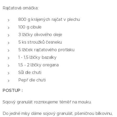
Rajčatová omáčka:
800 g krájených rajčat v plechu
100 g cibule
3 lžičky olivového oleje
5 ks stroužků česneku
5 lžiček rajčatového protlaku
1 - 1,5 lžičky bazalky
1,5 - 2 lžičky oregana
Sůl dle chuti
Pepř dle chuti
POSTUP :
Sojový granulát rozmixujeme téměř na mouku.
Do jedné mísy dáme sojový granulát, pšeničnou bílkovinu,