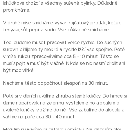
lahůdkové droždí a všechny sušené bylinky. Důkladně
promícháme.
V druhé míse smícháme vývar, rajčatový protlak, kečup,
teriyaki, sůl, pepř a vodu. Vše důkladně smícháme.
Teď budeme muset pracovat velice rychle. Do suchých
surovin přilijeme ty mokré a rychle lžící vše spojíme. Poté
v míse rukou zpracováváme cca 5 - 10 minut. Těsto se
musí spojit a musí být vláčné. Nikde se nic nesmí drolit ani
být moc vlhké.
Necháme těsto odpočinout alespoň na 30 minut.
Poté si v dlaních uválíme zhruba stejné kuličky. Do hrnce si
dáme napařovák na zeleninu, vysteleme ho alobalem a
uválené kuličky vložíme do něj. Vše zabalíme do alobalu a
vaříme na páře cca 30 - 40 minut.
Mezitím si uvaříme rajčatovou omáčku. Na olivovém oleji