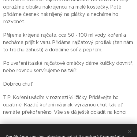
opražíme cibulku nakrájenou na malé kostečky. Poté
přidáme česnek nakrájený na plátky a necháme ho
rozvonět.
Přilijeme krájená rajčata, cca 50 - 100 ml vody, koření a
necháme přijít k varu. Přidáme rajčatový protlak (ten nám
to trochu zahustí) a doladíme solí a pepřem.
Po uvaření italské rajčatové omáčky dáme kuličky dovnitř,
nebo rovnou servírujeme na talíř.
Dobrou chuť
TIP: Koření uvádím v rozmezí ½ lžičky. Přidávejte ho
opatrně. Každé koření má jinak výraznou chuť, tak ať
nemáte překořeněno. Vše se dá ještě doladit na konci.
Share
Používáme cookies, abychom zajistili správné fungování a