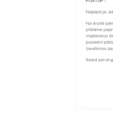
POSTUP :
Nejlepší je, 
Na druhé pánv
přidáme papri
maďarskou klo
poslední přid
zavařenou pa
Ihned servíru