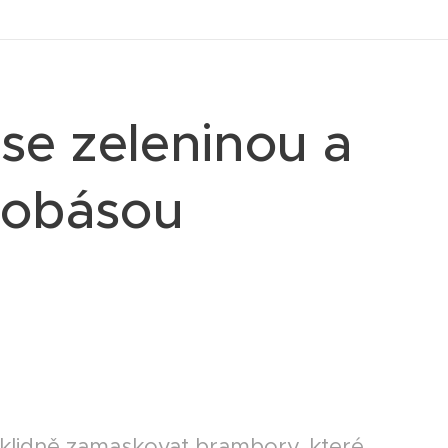
e zeleninou a
lobásou
 klidně zamaskovat brambory, které