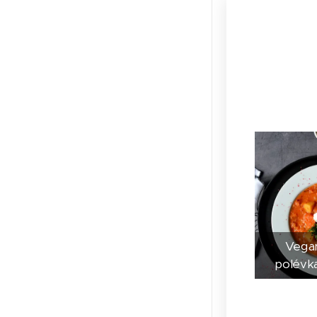
Vegan
polévka