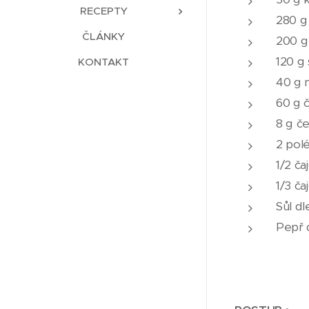
RECEPTY
280 g
ČLÁNKY
200 g
120 g 
KONTAKT
40 g 
60 g 
8 g č
2 polé
1/2 ča
1/3 ča
Sůl dl
Pepř d