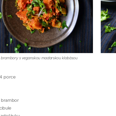
 brambory s veganskou maďarskou klobásou
 4 porce
 brambor
cibule
kadeřávku