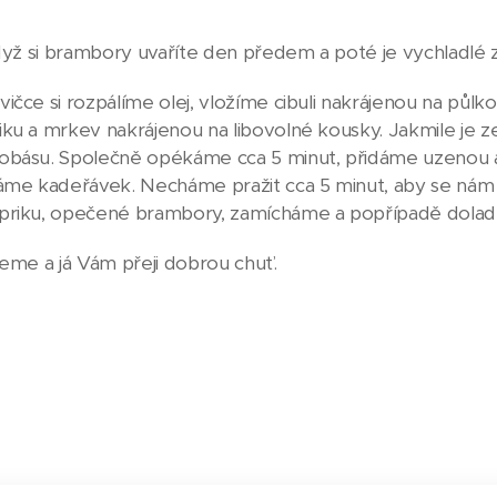
když si brambory uvaříte den předem a poté je vychladlé
ičce si rozpálíme olej, vložíme cibuli nakrájenou na půl
ku a mrkev nakrájenou na libovolné kousky. Jakmile je z
básu. Společně opékáme cca 5 minut, přidáme uzenou a p
áme kadeřávek. Necháme pražit cca 5 minut, aby se nám 
priku, opečené brambory, zamícháme a popřípadě dolad
jeme a já Vám přeji dobrou chuť.