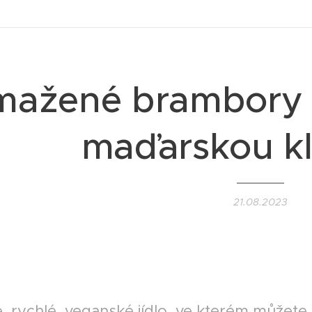
mažené brambory s
maďarskou k
21.08.2023
GAN II
, rychlé, veganské jídlo, ve kterém můžete