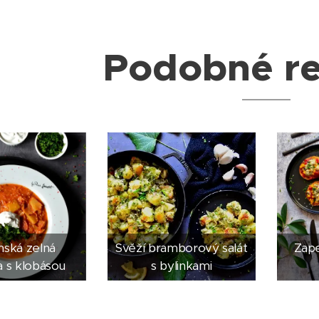
Podobné r
ská zelná
Svěží bramborový salát
Zape
 s klobásou
s bylinkami