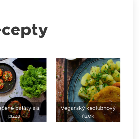
ecepty
čené batáty ala
Veganský kedlubnový
pizza
řízek