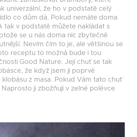
 univerzální, že ho v podstatě celý
o jídlo co dům dá. Pokud nemáte doma
A tak v podstatě můžete nakládat s
rotože se u nás doma nic zbytečně
utnější. Nevím čím to je, ale většinou se
oto receptu to možná bude i tou
osti Good Nature. Její chuť se tak
básce, že když jsem ji poprvé
ou klobásu z masa. Pokud Vám tato chuť
 Naprosto ji zbožňuji v zelné polévce