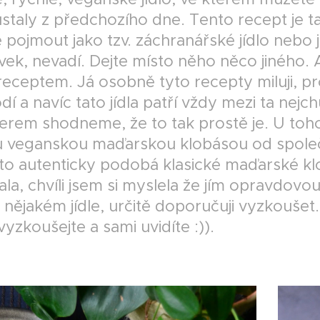
taly z předchozího dne. Tento recept je tak
 pojmout jako tzv. záchranářské jídlo neb
ek, nevadí. Dejte místo něho něco jiného. 
receptem. Já osobně tyto recepty miluji, p
í a navíc tato jídla patří vždy mezi ta nejch
nerem shodneme, že to tak prostě je. U toh
u veganskou maďarskou klobásou od společn
to autenticky podobá klasické maďarské klo
la, chvíli jsem si myslela že jím opravdov
 nějakém jídle, určitě doporučuji vyzkoušet.
 vyzkoušejte a sami uvidíte :)).