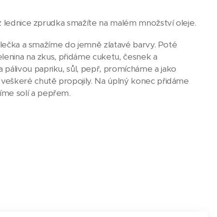
 z lednice zprudka smažíte na malém množství oleje.
kolečka a smažíme do jemně zlatavé barvy. Poté
elenina na zkus, přidáme cuketu, česnek a
álivou papriku, sůl, pepř, promícháme a jako
veškeré chutě propojily. Na úplný konec přidáme
íme solí a pepřem.