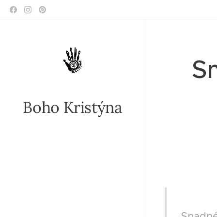
S
Boho Kristýna
II VE
Snadné