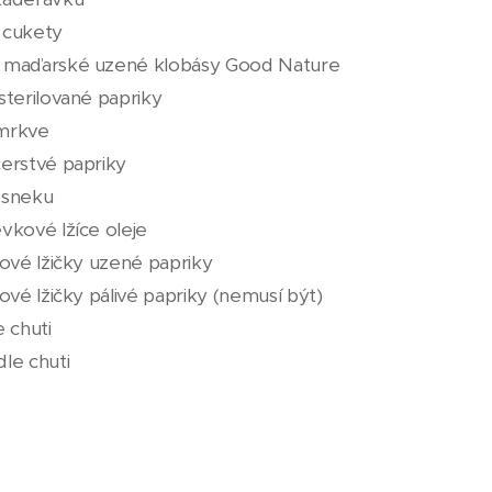
 cukety
 maďarské uzené klobásy Good Nature
sterilované papriky
mrkve
čerstvé papriky
esneku
vkové lžíce oleje
jové lžičky uzené papriky
jové lžičky pálivé papriky (nemusí být)
e chuti
le chuti