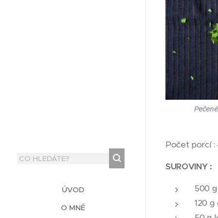
Pečené
Počet porcí :
SUROVINY :
500 g
ÚVOD
120 g 
O MNĚ
50 g 