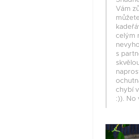
Vám zůs
můžete
kadeřáv
celým 
nevyhod
s part
skvělo
napros
ochutna
chybí v
:)). No