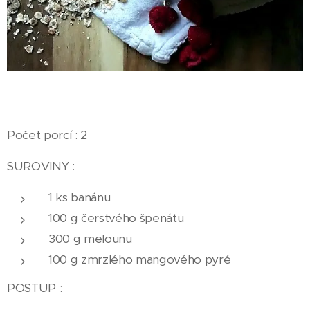
Počet porcí : 2
SUROVINY :
1 ks banánu
100 g čerstvého špenátu
300 g melounu
100 g zmrzlého mangového pyré
POSTUP :