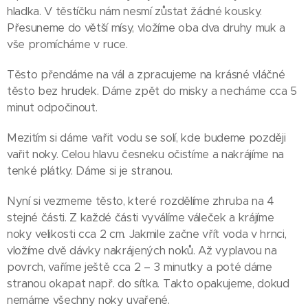
hladka. V těstíčku nám nesmí zůstat žádné kousky.
Přesuneme do větší mísy, vložíme oba dva druhy muk a
vše promícháme v ruce.
Těsto přendáme na vál a zpracujeme na krásné vláčné
těsto bez hrudek. Dáme zpět do misky a necháme cca 5
minut odpočinout.
Mezitím si dáme vařit vodu se solí, kde budeme později
vařit noky. Celou hlavu česneku očistíme a nakrájíme na
tenké plátky. Dáme si je stranou.
Nyní si vezmeme těsto, které rozdělíme zhruba na 4
stejné části. Z každé části vyválíme váleček a krájíme
noky velikosti cca 2 cm. Jakmile začne vřít voda v hrnci,
vložíme dvě dávky nakrájených noků. Až vyplavou na
povrch, vaříme ještě cca 2 – 3 minutky a poté dáme
stranou okapat např. do sítka. Takto opakujeme, dokud
nemáme všechny noky uvařené.