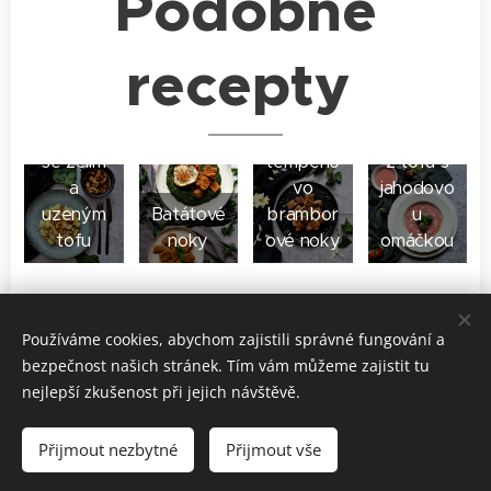
Podobné
recepty
Brambor
Makové
ové noky
Smažené
knedlíčky
se zelím
tempeho
z tofu s
a
vo
jahodovo
uzeným
Batátové
brambor
u
tofu
noky
ové noky
omáčkou
Share
Používáme cookies, abychom zajistili správné fungování a
bezpečnost našich stránek. Tím vám můžeme zajistit tu
nejlepší zkušenost při jejich návštěvě.
Přijmout nezbytné
Přijmout vše
Cookies