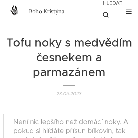
HLEDAT
Boho Kristýna
Tofu noky s medvědím
česnekem a
parmazánem
23.05.2023
Není nic lepšího než domácí noky. A
pokud si hlídáte přísun bílkovin, tak