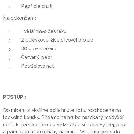
Pepř dle chuti
Na dokončení :
1 větší hlava česneku
2 polévkové lžíce olivového oleje
30 g parmazánu
Červený pepř
Petrželová nať
POSTUP :
Do mixéru si vložíme opláchnuté tofu, rozdrobené na
libovolné kousky. Přidáme na hrubo nasekaný medvědí
česnek, pažitku, černou a klasickou sůl, olivový olej, pepř
a parmazán nastrouhaný najemno. Vše umixujeme do