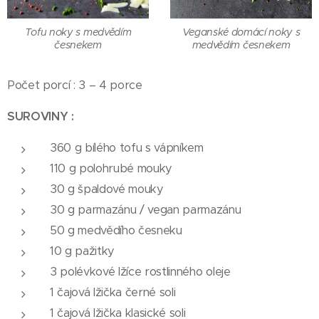
Tofu noky s medvědím
Veganské domácí noky s
česnekem
medvědím česnekem
Počet porcí : 3 – 4 porce
SUROVINY :
360 g bílého tofu s vápníkem
110 g polohrubé mouky
30 g špaldové mouky
30 g parmazánu / vegan parmazánu
50 g medvědího česneku
10 g pažitky
3 polévkové lžíce rostlinného oleje
1 čajová lžička černé soli
1 čajová lžička klasické soli