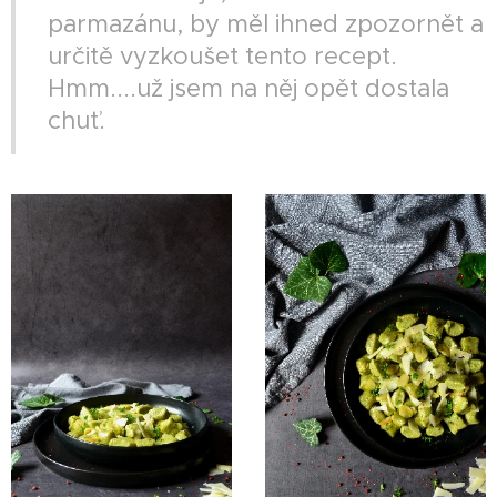
parmazánu, by měl ihned zpozornět a
určitě vyzkoušet tento recept.
Hmm....už jsem na něj opět dostala
chuť.