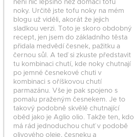
není nic lepšího než domácí tofu
noky. Určitě jste tofu noky na mém
blogu už viděli, akorát že jejich
sladkou verzi. Toto je skoro obdobný
recept, jen jsem do základního těsta
přidala medvědí česnek, pažitku a
černou sůl. A teď si zkuste představit
tu kombinaci chutí, kde noky chutnají
po jemné česnekové chuti v
kombinaci s oříškovou chutí
parmazánu. Vše je pak spojeno s
pomalu praženým česnekem. Je to
takový podobně skvělě chutnající
oběd jako je Aglio olio. Takže ten, kdo
má rád jednoduchou chuť v podobě
olivového oleje, česneku a