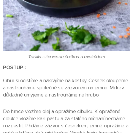
Tortilla s červenou čočkou a avokádem
POSTUP :
Cibuli si očistíme a nakrájíme na kostky. Česnek oloupeme
a nastrouháme společně se zázvorem na jemno. Mrkev
důkladně umyjeme a nastrouháme na hrubo.
Do hrnce vložíme olej a opražíme cibulku. K opražené
cibulce vložíme kari pastu a za stálého míchání necháme
rozpustit. Přidáme zázvor s česnekem, jemně opražíme a
poté přidáme zbývající koření (římský kmín, koriandr) a