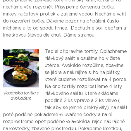
necháme vše rozvonět. Přisypeme červenou čočku,
mrkev, rajčatový protlak a zalijeme vodou. Necháme vařit
do rozvaření čočky. Dáváme pozor na připálení, často
mícháme a to od spodu hrnce. Dochutíme solí, pepřem a
limetkovou šťávou dle chuti. Dáme stranou.
Teď si připravíme tortilly. Opláchneme
hlávkový salát a osušíme ho v čisté
utěrce. Avokádo rozpůlíme, zbavíme
se jádra a nakrájíme si ho na plátky,
které budeme rozdělovat na 4 porce.
Na dno tortilly rozprostřeme 4 listy
Veganská tortilla s
hlávkového salátu, které skládáme
avokádem
podélně 2 ks vpravo a 2 ks vlevo (
tak aby se jemně překrývaly), na salát
poté podélně poklademe ¼ uvařené čočky a na ní
rozprostřeme opět podélně ¼ avokáda, rajče nakrájené
na kostečky, zbavené prostředku. Pokapeme limetkou,