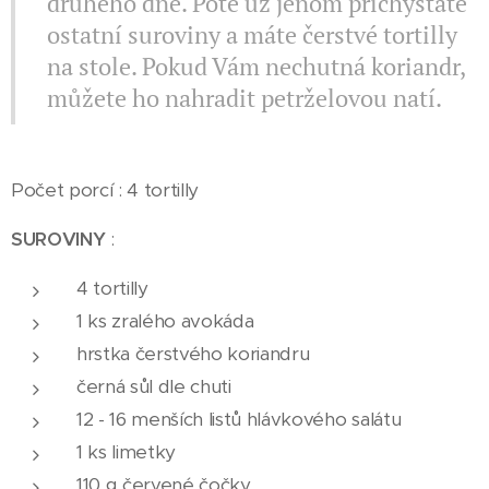
druhého dne. Poté už jenom přichystáte
ostatní suroviny a máte čerstvé tortilly
na stole. Pokud Vám nechutná koriandr,
můžete ho nahradit petrželovou natí.
Počet porcí : 4 tortilly
SUROVINY
:
4 tortilly
1 ks zralého avokáda
hrstka čerstvého koriandru
černá sůl dle chuti
12 - 16 menších listů hlávkového salátu
1 ks limetky
110 g červené čočky