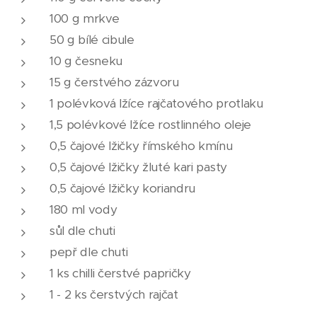
100 g mrkve
50 g bílé cibule
10 g česneku
15 g čerstvého zázvoru
1 polévková lžíce rajčatového protlaku
1,5 polévkové lžíce rostlinného oleje
0,5 čajové lžičky římského kmínu
0,5 čajové lžičky žluté kari pasty
0,5 čajové lžičky koriandru
180 ml vody
sůl dle chuti
pepř dle chuti
1 ks chilli čerstvé papričky
1 - 2 ks čerstvých rajčat