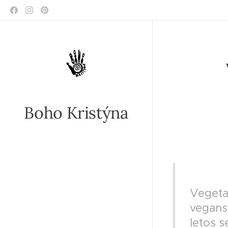
Boho Kristýna
II VE
Vegeta
vegans
letos s