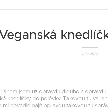
Veganská knedlíč
11.12.2023
GAN II
riánem jsem už opravdu dlouho a opravdu d
ké knedlíčky do polévky. Takovou tu varian
e mi povedlo najít opravdu takovou tu správ