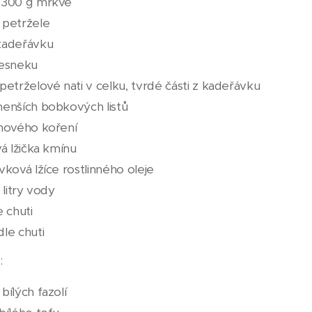
 300 g mrkve
 petržele
kadeřávku
česneku
petrželové nati v celku, tvrdé části z kadeřávku
menších bobkových listů
 nového koření
vá lžička kmínu
vková lžíce rostlinného oleje
2 litry vody
e chuti
le chuti
:
bílých fazolí