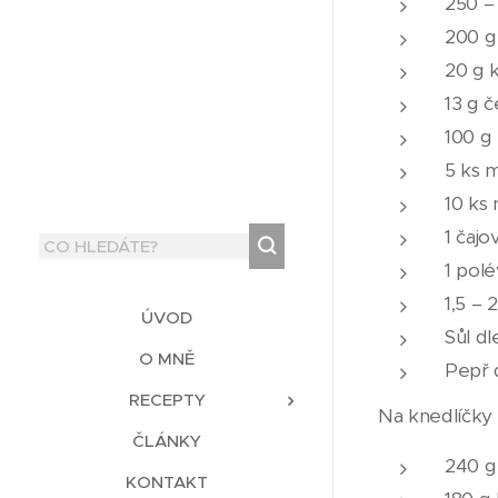
250 –
200 g
20 g 
13 g 
100 g 
5 ks 
10 ks
1 čajo
1 polé
1,5 – 
ÚVOD
Sůl dl
O MNĚ
Pepř d
RECEPTY
Na knedlíčky 
ČLÁNKY
240 g 
KONTAKT