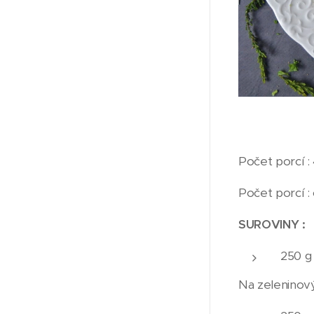
Počet porcí :
Počet porcí :
SUROVINY :
250 g
Na zeleninový