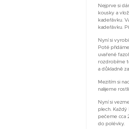
Nejprve si dá
kousky a vlož
kadeřávku. Va
kadeřávku. Př
Nyní si vyrob
Poté přidáme
uvařené fazol
rozdrobíme to
a důkladně z
Mezitím si na
nalijeme rost
Nyní si vezme
plech. Každý 
pečeme cca 2
do polévky.