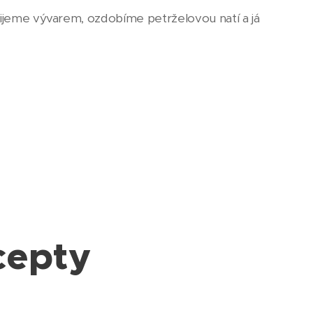
alijeme vývarem, ozdobíme petrželovou natí a já
cepty