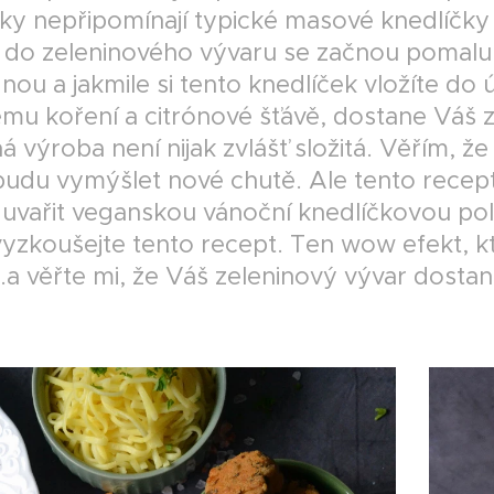
ky nepřipomínají typické masové knedlíčky 
í do zeleninového vývaru se začnou pomalu
ou a jakmile si tento knedlíček vložíte do 
mu koření a citrónové šťávě, dostane Váš z
 výroba není nijak zvlášť složitá. Věřím, že
 budu vymýšlet nové chutě. Ale tento recep
 uvařit veganskou vánoční knedlíčkovou po
vyzkoušejte tento recept. Ten wow efekt, kt
..a věřte mi, že Váš zeleninový vývar dosta