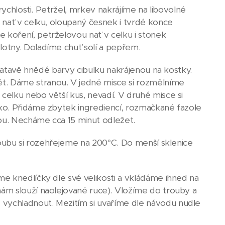
rychlosti. Petržel, mrkev nakrájíme na libovolné
 nať v celku, oloupaný česnek i tvrdé konce
koření, petrželovou nať v celku i stonek
otny. Doladíme chuť solí a pepřem.
zlatavě hnědé barvy cibulku nakrájenou na kostky.
. Dáme stranou. V jedné misce si rozmělníme
elku nebo větší kus, nevadí. V druhé misce si
ko. Přidáme zbytek ingrediencí, rozmačkané fazole
ou. Necháme cca 15 minut odležet.
roubu si rozehřejeme na 200°C. Do menší sklenice
e knedlíčky dle své velikosti a vkládáme ihned na
ám slouží naolejované ruce). Vložíme do trouby a
vychladnout. Mezitím si uvaříme dle návodu nudle