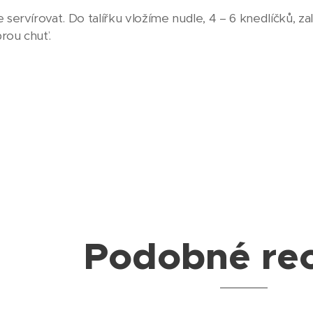
ervírovat. Do talířku vložíme nudle, 4 – 6 knedlíčků, z
rou chuť.
Podobné re