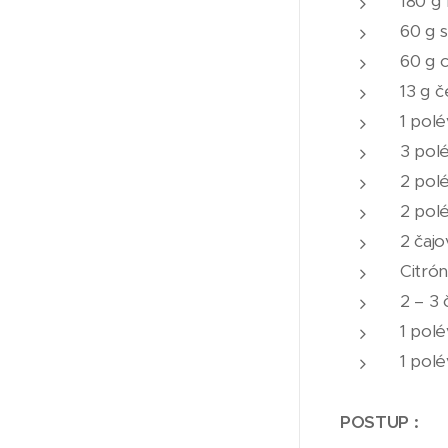
180 g 
60 g 
60 g c
13 g 
1 polé
3 pol
2 pol
2 polé
2 čajo
Citrón
2 – 3 
1 pol
1 pol
POSTUP :