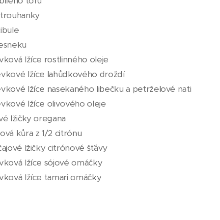
bílého tofu
strouhanky
ibule
česneku
vková lžíce rostlinného oleje
évkové lžíce lahůdkového droždí
évkové lžíce nasekaného libečku a petrželové nati
vkové lžíce olivového oleje
vé lžičky oregana
ová kůra z 1/2 citrónu
čajové lžičky citrónové šťávy
évková lžíce sójové omáčky
évková lžíce tamari omáčky