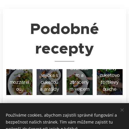
Podobné
recepty
Open
Batáty s
sandwich
Krémová
avokáde
Rychlý
s
vajíčka s
m a
cuketovo
mozzarel
cuketou
ztracený
tortilový
ou
a arašídy
m vejcem
quiche
Share
Používáme cookies, abychom zajistili správné fungování a
bezpečnost našich stránek. Tím vám můžeme zajistit tu
nejlepší zkušenost při jejich návštěvě.