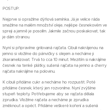
POSTUP:
Nejprve si opražíme dýňová semínka. Já je velice ráda
smažíme na malém množství oleje, nejlépe česnekovém ve
spreji a jemně je posolím. Jakmile začnou poskakovat, tak
je dám stranou.
Nyní si připravíme grilovaná rajčata. Cibuli nakrájenou na
jemno si vložíme do pánvičky s olejem a necháme ji
zkaramelizovat. Trvá to cca 10 minut. Mezitím si nakrájíme
česnek na tenké plátky, sušená rajčata na jemno a cherry
rajčata nakrájíme na polovinu.
K cibuli přidáme cukr a necháme ho rozpustit. Poté
přidáme česnek, který jen rozvoníme. Nyní zvýšíme
stupeň teploty. Potřebujeme aby se rajčata dělala
zprudka. Vložíme rajčata a necháme je zprudka
změknout a opéct. Přidáme veškeré koření a sušená