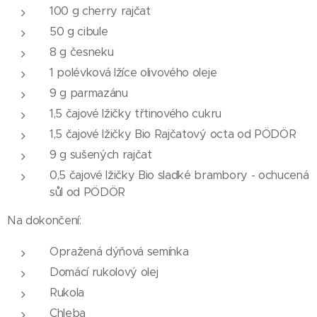
100 g cherry rajčat
50 g cibule
8 g česneku
1 polévková lžíce olivového oleje
9 g parmazánu
1,5 čajové lžičky třtinového cukru
1,5 čajové lžičky Bio Rajčatový octa od PÖDÖR
9 g sušených rajčat
0,5 čajové lžičky Bio sladké brambory - ochucená
sůl od PÖDÖR
Na dokončení:
Opražená dýňová semínka
Domácí rukolový olej
Rukola
Chleba