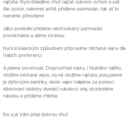
rajčata. Nyní doladíme chuť rajčat cukrem, octem a solí.
Ale pozor, nakonec ještě přidáme parmazán, tak ať to
nemáme přesolené.
Jako poslední přidáme nastrouhaný parmazán,
promícháme a dáme stranou.
Nyní si klasickým způsobem připravíme míchaná vejce dle
Vašich preferencí.
A jdeme servírovat. Doprostřed misky / hlubšího talířku
vložíme míchaná vejce, na ně vložíme rajčata, posypeme
je dýňovými semínky, okolo vajec nalijeme za pomoci
dávkovací nádoby domácí rukolový olej, dozdobíme
rukolou a přidáme chleba.
No a já Vám přeji dobrou chuť