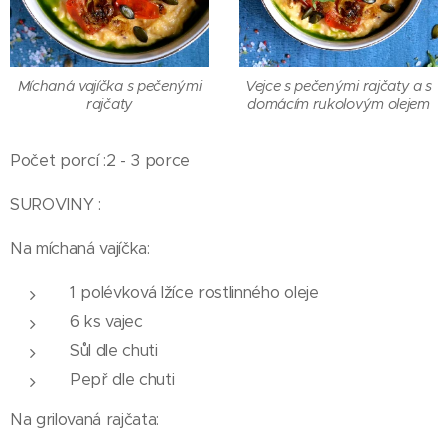
Míchaná vajíčka s pečenými
Vejce s pečenými rajčaty a s
rajčaty
domácím rukolovým olejem
Počet porcí :2 - 3 porce
SUROVINY :
Na míchaná vajíčka:
1 polévková lžíce rostlinného oleje
6 ks vajec
Sůl dle chuti
Pepř dle chuti
Na grilovaná rajčata: