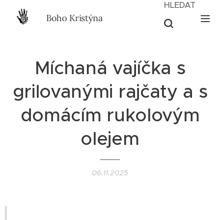
HLEDAT
Boho Kristýna
Míchaná vajíčka s
grilovanými rajčaty a s
domácím rukolovým
olejem
06.11.2025
II VEGETARIAN II