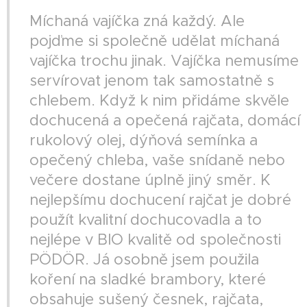
Míchaná vajíčka zná každý. Ale
pojďme si společně udělat míchaná
vajíčka trochu jinak. Vajíčka nemusíme
servírovat jenom tak samostatně s
chlebem. Když k nim přidáme skvěle
dochucená a opečená rajčata, domácí
rukolový olej, dýňová semínka a
opečený chleba, vaše snídaně nebo
večere dostane úplně jiný směr. K
nejlepšímu dochucení rajčat je dobré
použít kvalitní dochucovadla a to
nejlépe v BIO kvalitě od společnosti
PÖDÖR. Já osobně jsem použila
koření na sladké brambory, které
obsahuje sušený česnek, rajčata,