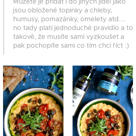
Můžete je přidat i do jiných jídel jako
jsou obložené topinky a chleby,
humusy, pomazánky, omelety atd....
no tady platí jednoduché pravidlo a to
takové, že musíte sami vyzkoušet a
pak pochopíte sami co tím chci říct :)