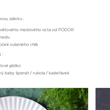
vou zálivku :
Květového medového octa od PÖDÖR
 medu
oček sušeného chilli
 :
tové jablko
vý baby špenát / rukola / kadeřávek