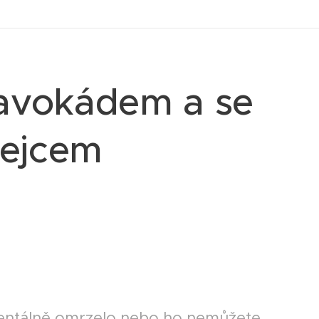
 avokádem a se
vejcem
mentálně omrzelo nebo ho nemůžete