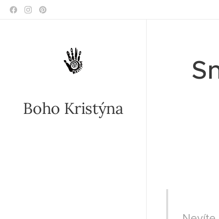
Sn
Boho Kristýna
II VE
Nevíte