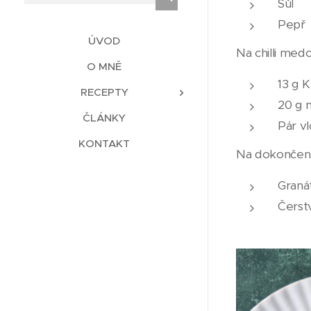
Sůl
Pepř
ÚVOD
Na chilli medo
O MNĚ
13 g 
RECEPTY
20 g
ČLÁNKY
Pár vl
KONTAKT
Na dokončení
Graná
Čerst