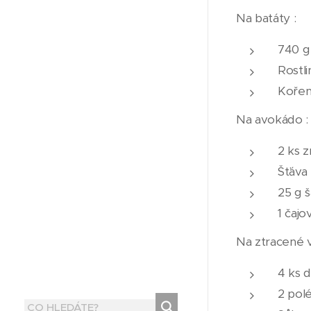
Na batáty :
740 g
Rostli
Kořen
Na avokádo :
2 ks 
Šťáva 
25 g š
1 čaj
Na ztracené v
4 ks 
2 pol