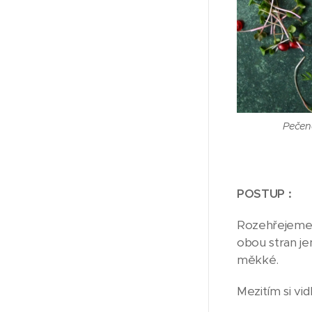
Pečen
POSTUP :
Rozehřejeme s
obou stran j
měkké.
Mezitím si vi