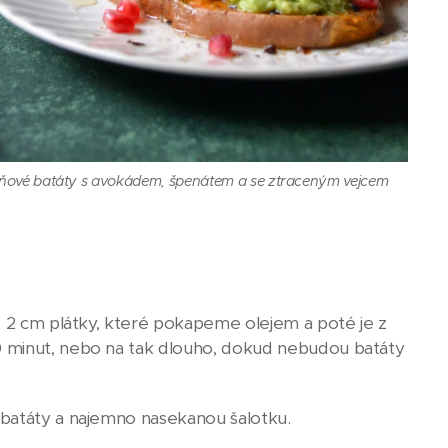
ňové batáty s avokádem, špenátem a se ztraceným vejcem
- 2 cm plátky, které pokapeme olejem a poté je z
0 minut, nebo na tak dlouho, dokud nebudou batáty
 batáty a najemno nasekanou šalotku.