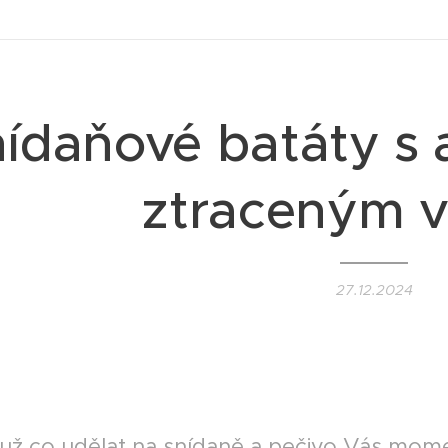
ídaňové batáty s
ztraceným 
27.12.2024
GETARIAN II
 už co udělat na snídaně a pečivo Vás mo