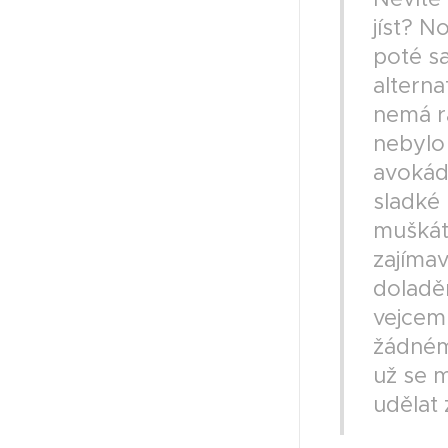
jíst? 
poté s
alterna
nemá rá
nebylo
avokád
sladké
muškáto
zajíma
doladě
vejcem 
žádném
už se m
udělat