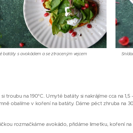
é batáty s avokádem a se ztraceným vejcem
Snída
i troubu na 190°C. Umyté batáty si nakrájíme cca na 1,5 
emně obalíme v koření na batáty. Dáme péct zhruba na 3
dličkou rozmačkáme avokádo, přidáme limetku, koření na