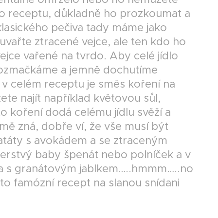
oto receptu, důkladně ho prozkoumat a
klasického pečiva tady máme jako
 uvařte ztracené vejce, ale ten kdo ho
jce vařené na tvrdo. Aby celé jídlo
a rozmačkáme a jemně dochutíme
 v celém receptu je směs koření na
e najít například květovou sůl,
o koření dodá celému jídlu svěží a
mě zná, dobře ví, že vše musí být
atáty s avokádem a se ztraceným
čerstvý baby špenát nebo polníček a v
vka s granátovým jablkem…..hmmm…..no
ento famózní recept na slanou snídani