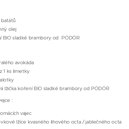
 batátů
nný olej
í BIO sladké brambory od PÖDÖR
zralého avokáda
z 1 ks limetky
alotky
ová lžička koření BIO sladké brambory od PÖDÖR
ejce :
domácích vajec
évkové lžíce kvasného lihového octa / jablečného octa