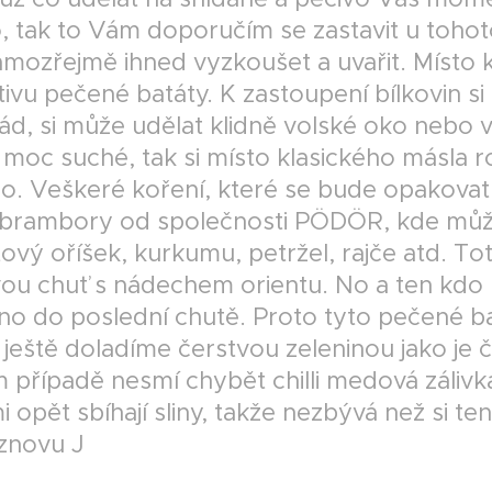
No, tak to Vám doporučím se zastavit u toh
amozřejmě ihned vyzkoušet a uvařit. Místo 
tivu pečené batáty. K zastoupení bílkovin si
d, si může udělat klidně volské oko nebo ve
 moc suché, tak si místo klasického másl
o. Veškeré koření, které se bude opakovat
 brambory od společnosti PÖDÖR, kde můžet
vý oříšek, kurkumu, petržel, rajče atd. Tot
vou chuť s nádechem orientu. No a ten kdo 
no do poslední chutě. Proto tyto pečené b
ještě doladíme čerstvou zeleninou jako je 
 případě nesmí chybět chilli medová záli
i opět sbíhají sliny, takže nezbývá než si t
 znovu J