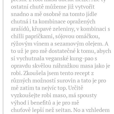
ostatní chutě můžeme již vytvořit
snadno a mě osobně na tomto jídle
chutná i ta kombinace opražených
arašídů, křupavé zeleniny, v kombinaci s
chilli papričkami, sójovou omáčkou,
rýžovým vínem a sezamovým olejem. A
to už je pro mě dostatečné k tomu, abych
si vychutnala veganské kung-pao s
opravdu skvělou náhražkou masa jako je
robi. Zkoušela jsem tento recept z
různých možností surovin a tato je pro
mě zatím ta nejvíc top. Určitě
vyzkoušejte robi maso, má spousty
výhod i benefitů a je pro mě
chuťově lepší než seitan. No a vzhledem