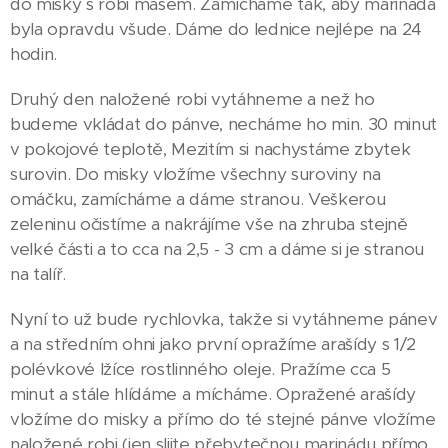
do misky s robi masem. Zamícháme tak, aby marináda
byla opravdu všude. Dáme do lednice nejlépe na 24
hodin.
Druhý den naložené robi vytáhneme a než ho
budeme vkládat do pánve, necháme ho min. 30 minut
v pokojové teplotě, Mezitím si nachystáme zbytek
surovin. Do misky vložíme všechny suroviny na
omáčku, zamícháme a dáme stranou. Veškerou
zeleninu očistíme a nakrájíme vše na zhruba stejně
velké části a to cca na 2,5 - 3 cm a dáme si je stranou
na talíř.
Nyní to už bude rychlovka, takže si vytáhneme pánev
a na středním ohni jako první opražíme arašídy s 1/2
polévkové lžíce rostlinného oleje. Pražíme cca 5
minut a stále hlídáme a mícháme. Opražené arašídy
vložíme do misky a přímo do té stejné pánve vložíme
naložené robi (jen slijte přebytečnou marinádu přímo