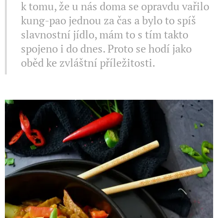
k tomu, že u nás doma se opravdu vařilo
kung-pao jednou za čas a bylo to spíš
slavnostní jídlo, mám to s tím takto
spojeno i do dnes. Proto se hodí jako
oběd ke zvláštní příležitosti.