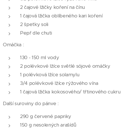
2 čajové lžičky koření na čínu
1 čajová lžička oblíbeného kari koření
2 špetky soli
Pepř dle chuti
Omáčka :
130 - 150 ml vody
2 polévkové lžíce světlé sójové omáčky
1 polévková lžíce solamylu
3/4 polévkové lžíce rýžového vína
1 čajová lžička kokosového/ třtinového cukru
Další suroviny do pánve :
290 g červené papriky
150 g nesolených arašídů