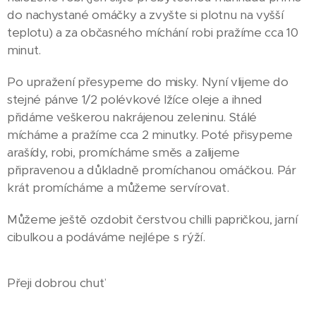
do nachystané omáčky a zvyšte si plotnu na vyšší
teplotu) a za občasného míchání robi pražíme cca 10
minut.
Po upražení přesypeme do misky. Nyní vlijeme do
stejné pánve 1/2 polévkové lžíce oleje a ihned
přidáme veškerou nakrájenou zeleninu. Stálé
mícháme a pražíme cca 2 minutky. Poté přisypeme
arašídy, robi, promícháme směs a zalijeme
připravenou a důkladně promíchanou omáčkou. Pár
krát promícháme a můžeme servírovat.
Můžeme ještě ozdobit čerstvou chilli papričkou, jarní
cibulkou a podáváme nejlépe s rýží.
Přeji dobrou chuť