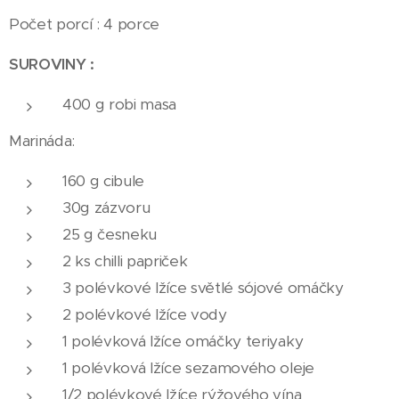
Počet porcí : 4 porce
SUROVINY :
400 g robi masa
Marináda:
160 g cibule
30g zázvoru
25 g česneku
2 ks chilli papriček
3 polévkové lžíce světlé sójové omáčky
2 polévkové lžíce vody
1 polévková lžíce omáčky teriyaky
1 polévková lžíce sezamového oleje
1/2 polévkové lžíce rýžového vína