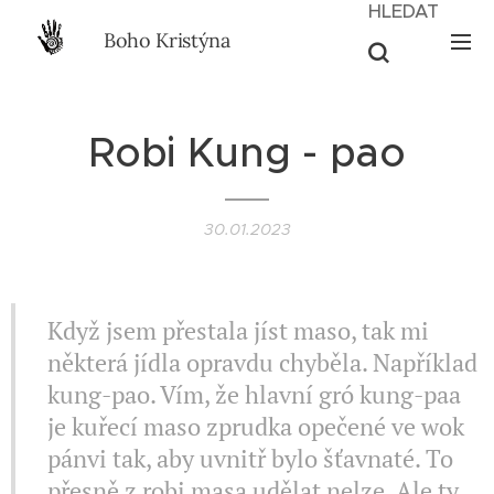
HLEDAT
Boho Kristýna
Robi Kung - pao
30.01.2023
Když jsem přestala jíst maso, tak mi
některá jídla opravdu chyběla. Například
kung-pao. Vím, že hlavní gró kung-paa
je kuřecí maso zprudka opečené ve wok
pánvi tak, aby uvnitř bylo šťavnaté. To
přesně z robi masa udělat nelze. Ale ty