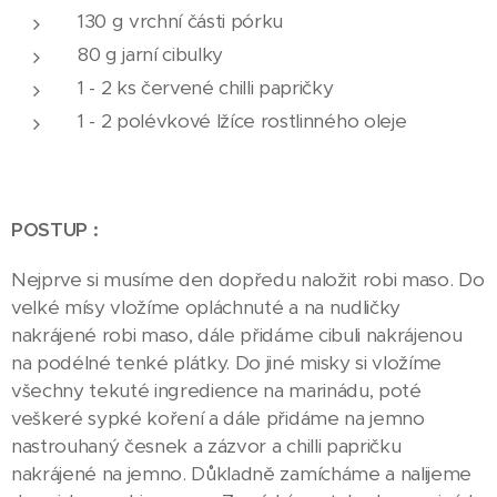
130 g vrchní části pórku
80 g jarní cibulky
1 - 2 ks červené chilli papričky
1 - 2 polévkové lžíce rostlinného oleje
POSTUP :
Nejprve si musíme den dopředu naložit robi maso. Do
velké mísy vložíme opláchnuté a na nudličky
nakrájené robi maso, dále přidáme cibuli nakrájenou
na podélné tenké plátky. Do jiné misky si vložíme
všechny tekuté ingredience na marinádu, poté
veškeré sypké koření a dále přidáme na jemno
nastrouhaný česnek a zázvor a chilli papričku
nakrájené na jemno. Důkladně zamícháme a nalijeme