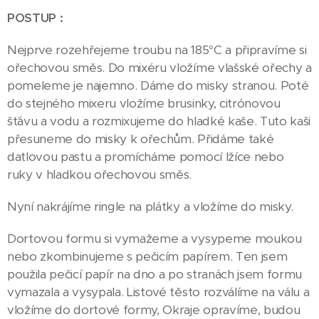
POSTUP :
Nejprve rozehřejeme troubu na 185°C a připravíme si
ořechovou směs. Do mixéru vložíme vlašské ořechy a
pomeleme je najemno. Dáme do misky stranou. Poté
do stejného mixeru vložíme brusinky, citrónovou
šťávu a vodu a rozmixujeme do hladké kaše. Tuto kaši
přesuneme do misky k ořechům. Přidáme také
datlovou pastu a promícháme pomocí lžíce nebo
ruky v hladkou ořechovou směs.
Nyní nakrájíme ringle na plátky a vložíme do misky.
Dortovou formu si vymažeme a vysypeme moukou
nebo zkombinujeme s pečicím papírem. Ten jsem
použila pečicí papír na dno a po stranách jsem formu
vymazala a vysypala. Listové těsto rozválíme na válu a
vložíme do dortové formy, Okraje opravíme, budou