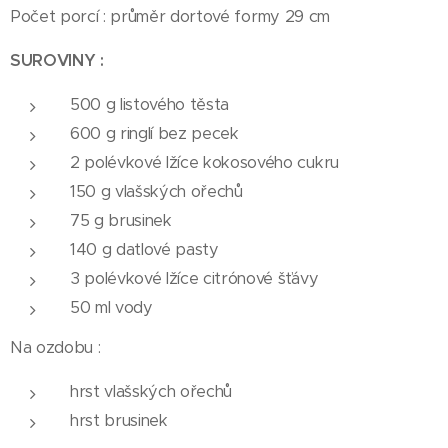
Počet porcí : průměr dortové formy 29 cm
SUROVINY :
500 g listového těsta
600 g ringlí bez pecek
2 polévkové lžíce kokosového cukru
150 g vlašských ořechů
75 g brusinek
140 g datlové pasty
3 polévkové lžíce citrónové šťávy
50 ml vody
Na ozdobu :
hrst vlašských ořechů
hrst brusinek