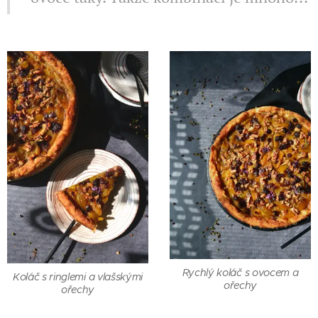
Rychlý koláč s ovocem a
Koláč s ringlemi a vlašskými
ořechy
ořechy