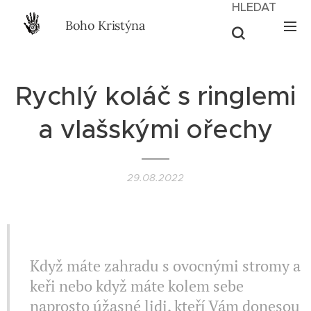
HLEDAT
Boho Kristýna
Rychlý koláč s ringlemi
a vlašskými ořechy
29.08.2022
II VEGAN II
Když máte zahradu s ovocnými stromy a
keři nebo když máte kolem sebe
naprosto úžasné lidi, kteří Vám donesou