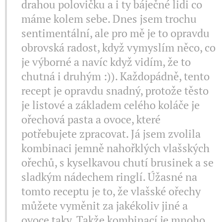
drahou polovičku a i ty báječné lidi co
máme kolem sebe. Dnes jsem trochu
sentimentální, ale pro mě je to opravdu
obrovská radost, když vymyslím něco, co
je výborné a navíc když vidím, že to
chutná i druhým :)). Každopádně, tento
recept je opravdu snadný, protože těsto
je listové a základem celého koláče je
ořechová pasta a ovoce, které
potřebujete zpracovat. Já jsem zvolila
kombinaci jemně nahořklých vlašských
ořechů, s kyselkavou chutí brusinek a se
sladkým nádechem ringlí. Úžasné na
tomto receptu je to, že vlašské ořechy
můžete vyměnit za jakékoliv jiné a
ovoce taky. Takže kombinací je mnoho...