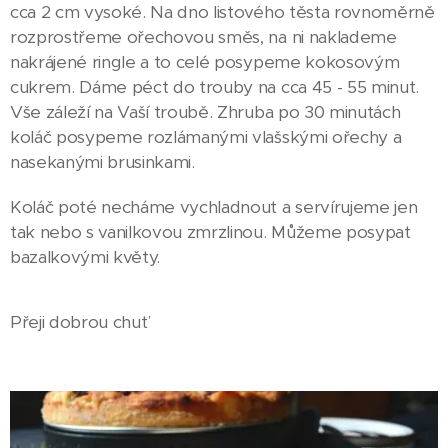
cca 2 cm vysoké. Na dno listového těsta rovnoměrně
rozprostřeme ořechovou směs, na ni naklademe
nakrájené ringle a to celé posypeme kokosovým
cukrem. Dáme péct do trouby na cca 45 - 55 minut.
Vše záleží na Vaší troubě. Zhruba po 30 minutách
koláč posypeme rozlámanými vlašskými ořechy a
nasekanými brusinkami.
Koláč poté necháme vychladnout a servírujeme jen
tak nebo s vanilkovou zmrzlinou. Můžeme posypat
bazalkovými květy.
Přeji dobrou chuť