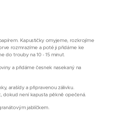
 papírem. Kapustičky omyjeme, rozkrojíme
jprve rozmrazíme a poté ji přidáme ke
do trouby na 10 - 15 minut.
roviny a přidáme česnek nasekaný na
ky, arašídy a připravenou zálivku.
t, dokud není kapusta pěkně opečená.
granátovým jablíčkem.