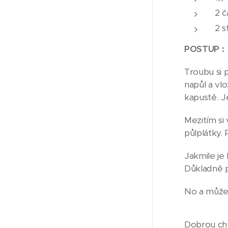
2 č
2 s
POSTUP :
Troubu si 
napůl a vl
kapustě. J
Mezitím si
půlplátky.
Jakmile je
Důkladně p
No a může
Dobrou ch