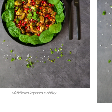
Růžičková kapusta s oříšky