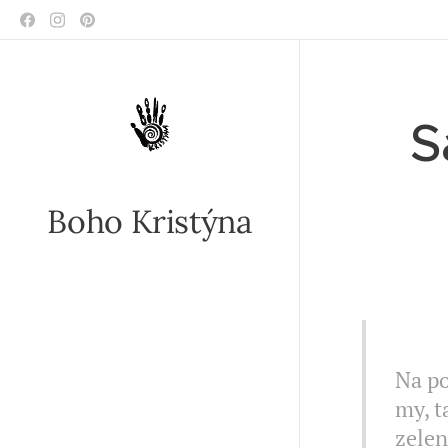
S
Boho Kristýna
II 
Na po
my, t
zelen