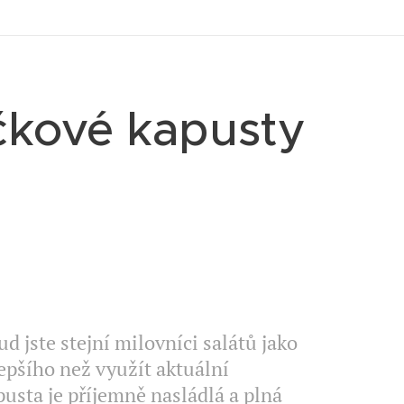
ičkové kapusty
d jste stejní milovníci salátů jako
lepšího než využít aktuální
usta je příjemně nasládlá a plná