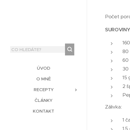
Počet porcí
SUROVINY
160
80
60 
ÚVOD
30 
15 
O MNĚ
2 š
RECEPTY
Pep
ČLÁNKY
Zálivka:
KONTAKT
1 č
1,5