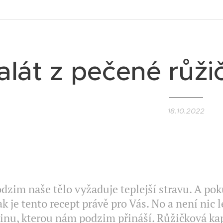
alát z pečené růž
18.10.2022
VEGAN II
dzim naše tělo vyžaduje teplejší stravu. A poku
ak je tento recept právě pro Vás. No a není nic 
inu, kterou nám podzim přináší. Růžičková kap