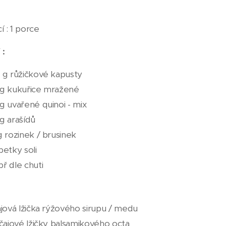
 : 1 porce
 :
 g růžičkové kapusty
 g kukuřice mražené
g uvařené quinoi - mix
g arašídů
g rozinek / brusinek
petky soli
ř dle chuti
ajová lžička rýžového sirupu / medu
 čajové lžičky balsamikového octa