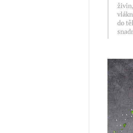
živin
vlákn
do tě
snadn