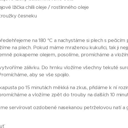
ajové lžička chilli oleje / rostlinného oleje
troužky česneku
předehřejeme na 180 °C a nachystáme si plech s pečicím
ožíme na plech. Pokud máme mraženou kukuřici, tak ji ne
emně pokapeme olejem, posolíme, promícháme a vložíme 
 vytvoříme zálivku. Do hrnku vložíme všechny tekuté su
 Promícháme, aby se vše spojilo.
 kapusta po 15 minutách měkká na zkus, přidáme k ní rozin
romícháme a vložíme zpět do trouby na dalších 10 minu
me servírovat ozdobené nasekanou petrželovou natí a 
uť