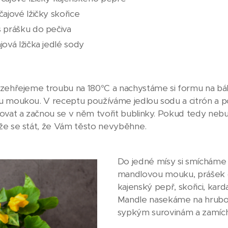
 čajové lžičky skořice
s prášku do pečiva
ajová lžička jedlé sody
ozehřejeme troubu na 180°C a nachystáme si formu na 
 moukou. V receptu používáme jedlou sodu a citrón a po
ovat a začnou se v něm tvořit bublinky. Pokud tedy ne
e se stát, že Vám těsto nevyběhne.
Do jedné mísy si smícháme
mandlovou mouku, prášek d
kajenský pepř, skořici, k
Mandle nasekáme na hrubo 
sypkým surovinám a zamíc