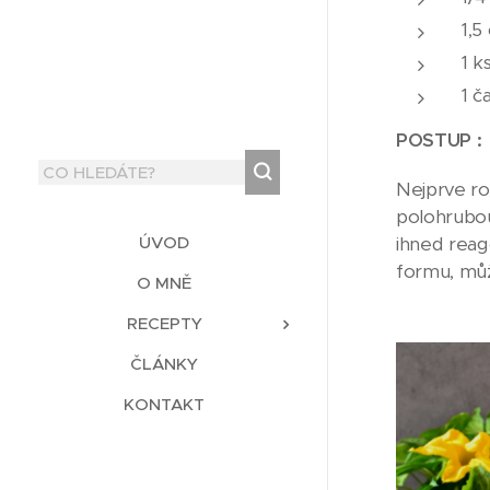
1,5
1 k
1 č
POSTUP :
Nejprve r
polohrubou
ÚVOD
ihned reag
formu, můž
O MNĚ
RECEPTY
ČLÁNKY
KONTAKT