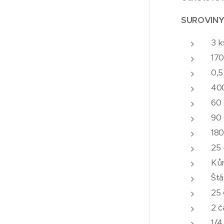
SUROVINY
3 k
170
0,5
40
60
90 
18
25 
Kůr
Šťá
25 
2 č
1/4