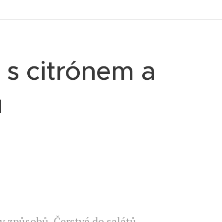
s citrónem a
u
ty způsobů. Čerstvá do salátů,