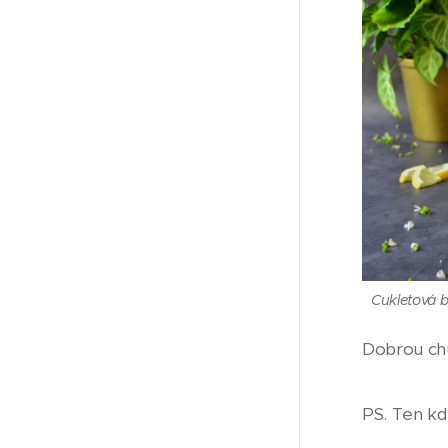
Cukletová 
Dobrou ch
PS. Ten kd