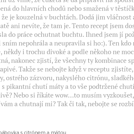
ená do hlavních chodů nebo smažená v těstíčku 
 že je kouzelná v buchtách. Dodá jim vláčnost 
atě ani nevíte, že tam je. Tento recept jsem do
la do práce ochutnat buchtu. Ihned jsem jí pož
i sním nepohrála a neupravila si ho:). Ten kdo
, někdy i trochu divoké a podle někoho ne moc 
ná, nakonec zjistí, že všechny ty kombinace sp
apivé. Takže se nebojte když v receptu zjistíte
y, ostrého zázvoru, nakyslého citrónu, sladké
 s pikantní chutí máty a to vše podtržené chut
ivě? Nebo si říkáte wow...to musím vyzkoušet,
vám a chutnají mi? Tak či tak, nebojte se rozbí
bábovka s citrónem a mátou