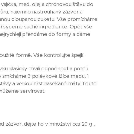
 vajíčka, med, olej a citrónovou šťávu do
ůru, najemno nastrouhaný zázvor a
anou oloupanou cuketu. Vše promícháme
přisypeme suché ingredience. Opět vše
ejrychleji přendáme do formy a dáme
oužité formě. Vše kontrolujte špejlí.
 klasicky chvíli odpočinout a poté ji
e smícháme 3 polévkové lžíce medu, 1
 šťávy a velkou hrst nasekané máty. Touto
můžeme servírovat.
ád zázvor, dejte ho v množství cca 20 g .