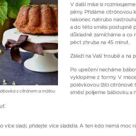
V další míse si rozmixujeme
pěny. Přidáme citrónovou k
nakonec nahrubo nastrouh
a do této směsi postupně 
důkladně zamícháme a co n
péct zhruba na 45 minut.
Záleží na Vaší troubě a na p
Po upečení necháme bábovku
vyklopíme z formy. V misc
polévkovou lžíci citrónové
bábovka s citrónem a mátou
směsí polijeme bábovku a 
uť.
o více sladí, přidejte více sladidla. A ten kdo nemá moc r