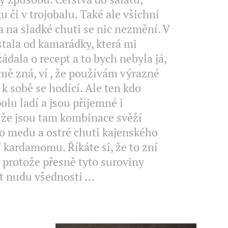
či v trojobalu. Také ale všichni
a na sladké chuti se nic nezmění. V
stala od kamarádky, která mi
ádala o recept a to bych nebyla já,
 mě zná, ví , že používám výrazné
k sobě se hodící. Ale ten kdo
olu ladí a jsou příjemné i
, že jsou tam kombinace svěží
ho medu a ostré chuti kajenského
í kardamomu. Říkáte si, že to zní
 protože přesně tyto suroviny
t nudu všednosti ...