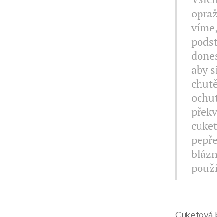
opraž
víme,
podst
dones
aby s
chutě
ochut
překv
cuket
pepře
blázn
použí
Cuketová 