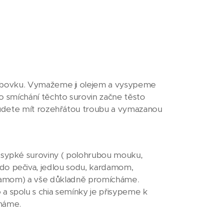
bábovku. Vymažeme ji olejem a vysypeme
 smíchání těchto surovin začne těsto
budete mít rozehřátou troubu a vymazanou
 sypké suroviny ( polohrubou mouku,
o pečiva, jedlou sodu, kardamom,
ardamom) a vše důkladně promícháme.
a spolu s chia semínky je přisypeme k
háme.