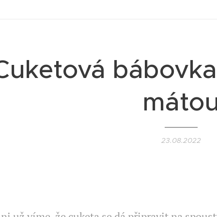
Cuketová bábovka 
máto
23.08.2022
VEGETARIAN II
ni už víme, že cuketa se dá připravit na spous