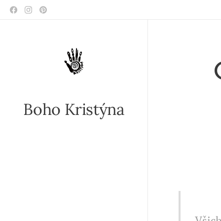
Boho Kristýna
II 
Všich