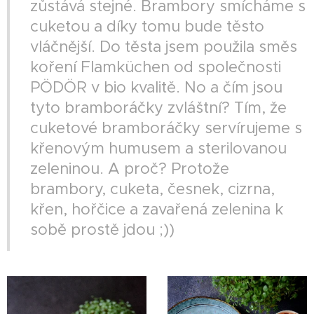
zůstává stejné. Brambory smícháme s
cuketou a díky tomu bude těsto
vláčnější. Do těsta jsem použila směs
koření Flamküchen od společnosti
PÖDÖR v bio kvalitě. No a čím jsou
tyto bramboráčky zvláštní? Tím, že
cuketové bramboráčky servírujeme s
křenovým humusem a sterilovanou
zeleninou. A proč? Protože
brambory, cuketa, česnek, cizrna,
křen, hořčice a zavařená zelenina k
sobě prostě jdou ;))