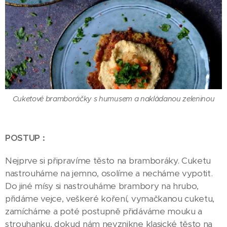
Cuketové bramboráčky s humusem a nakládanou zeleninou
POSTUP :
Nejprve si připravíme těsto na bramboráky. Cuketu
nastrouháme na jemno, osolíme a necháme vypotit.
Do jiné mísy si nastrouháme brambory na hrubo,
přidáme vejce, veškeré koření, vymačkanou cuketu,
zamícháme a poté postupně přidáváme mouku a
strouhanku, dokud nám nevznikne klasické těsto na