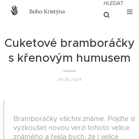
HLEDAT
Boho Kristýna
Cuketové bramboráčky
s křenovým humusem
19.09.2024
II VEGETARIAN II
Bramboráčky všichni známe. Pojďte si
vyzkoušet novou verzi tohoto velice
známého a řekla bych, že i velice