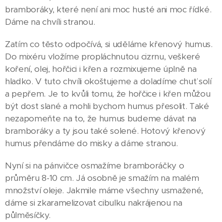
bramboráky, které není ani moc husté ani moc řídké.
Dáme na chvíli stranou.
Zatím co těsto odpočívá, si uděláme křenový humus.
Do mixéru vložíme propláchnutou cizrnu, veškeré
koření, olej, hořčici i křen a rozmixujeme úplně na
hladko. V tuto chvíli okoštujeme a doladíme chuť solí
a pepřem. Je to kvůli tomu, že hořčice i křen můžou
být dost slané a mohli bychom humus přesolit. Také
nezapomeňte na to, že humus budeme dávat na
bramboráky a ty jsou také solené. Hotový křenový
humus přendáme do misky a dáme stranou.
Nyní si na pánvičce osmažíme bramboráčky o
průměru 8-10 cm. Já osobně je smažím na malém
množství oleje. Jakmile máme všechny usmažené,
dáme si zkaramelizovat cibulku nakrájenou na
půlměsíčky.