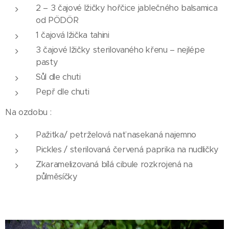
2 – 3 čajové lžičky hořčice jablečného balsamica
od PÖDÖR
1 čajová lžička tahini
3 čajové lžičky sterilovaného křenu – nejlépe
pasty
Sůl dle chuti
Pepř dle chuti
Na ozdobu :
Pažitka/ petrželová nať nasekaná najemno
Pickles / sterilovaná červená paprika na nudličky
Zkaramelizovaná bílá cibule rozkrojená na
půlměsíčky