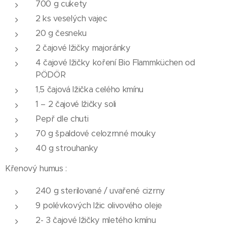
700 g cukety
2 ks veselých vajec
20 g česneku
2 čajové lžičky majoránky
4 čajové lžičky koření Bio Flammküchen od
PÖDÖR
1,5 čajová lžička celého kmínu
1 – 2 čajové lžičky soli
Pepř dle chuti
70 g špaldové celozrnné mouky
40 g strouhanky
Křenový humus :
240 g sterilované / uvařené cizrny
9 polévkových lžic olivového oleje
2- 3 čajové lžičky mletého kmínu