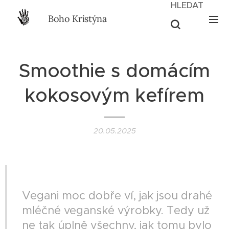
HLEDAT
Boho Kristýna
Smoothie s domácím
kokosovým kefírem
20.05.2025
II VEGAN II
Vegani moc dobře ví, jak jsou drahé
mléčné veganské výrobky. Tedy už
ne tak úplně všechny, jak tomu bylo