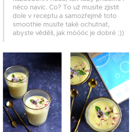
něco navíc. Co? To už musíte zjistit
dole v receptu a samozřejmě toto
smoothie musíte také ochutnat,
abyste věděli, jak móóóc je dobré :))