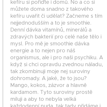
kefíru si pořiďte i domů. No a co si
můžete doma snadno z takového
kefíru uvařit či udělat? Začneme s tím
nejjednodušším a to je smoothie.
Denní dávka vitamínů, minerálů a
zdravých bakterií pro celé naše tělo i
mysl. Pro mě je smoothie dávka
energie a to nejen pro náš
organismus, ale i pro naši psychiku. A
když si chci opravdu zvednou náladu,
tak zkombinuji moje nej suroviny
dohromady. A jaké, že to jsou?
Mango, kokos, zázvor a hlavně
kardamom. Tyto suroviny prostě
miluji a aby to nebyla velká
každodenní nuda, tak tady přidáme i