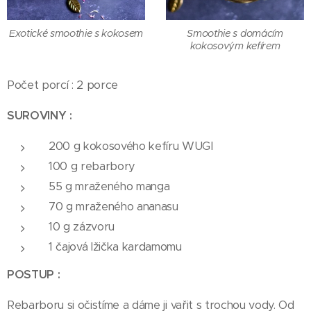
Exotické smoothie s kokosem
Smoothie s domácím
kokosovým kefírem
Počet porcí : 2 porce
SUROVINY :
200 g kokosového kefíru WUGI
100 g rebarbory
55 g mraženého manga
70 g mraženého ananasu
10 g zázvoru
1 čajová lžička kardamomu
POSTUP :
Rebarboru si očistíme a dáme ji vařit s trochou vody. Od