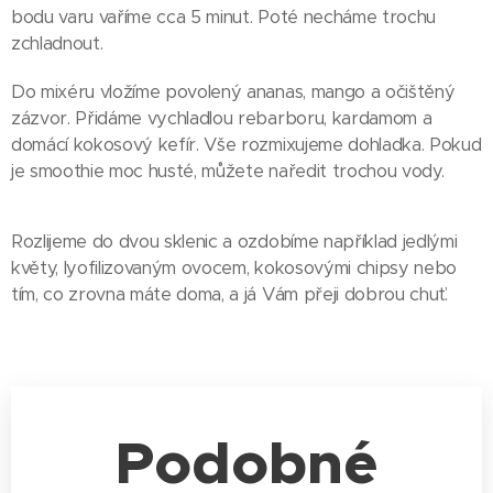
bodu varu vaříme cca 5 minut. Poté necháme trochu
zchladnout.
Do mixéru vložíme povolený ananas, mango a očištěný
zázvor. Přidáme vychladlou rebarboru, kardamom a
domácí kokosový kefír. Vše rozmixujeme dohladka. Pokud
je smoothie moc husté, můžete naředit trochou vody.
Rozlijeme do dvou sklenic a ozdobíme například jedlými
květy, lyofilizovaným ovocem, kokosovými chipsy nebo
tím, co zrovna máte doma, a já Vám přeji dobrou chuť.
Podobné