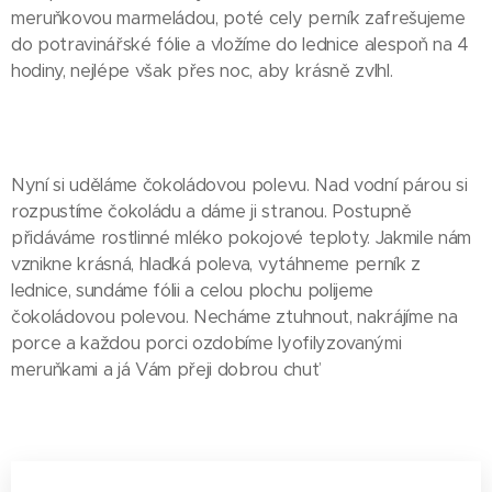
meruňkovou marmeládou, poté cely perník zafrešujeme
do potravinářské fólie a vložíme do lednice alespoň na 4
hodiny, nejlépe však přes noc, aby krásně zvlhl.
Nyní si uděláme čokoládovou polevu. Nad vodní párou si
rozpustíme čokoládu a dáme ji stranou. Postupně
přidáváme rostlinné mléko pokojové teploty. Jakmile nám
vznikne krásná, hladká poleva, vytáhneme perník z
lednice, sundáme fólii a celou plochu polijeme
čokoládovou polevou. Necháme ztuhnout, nakrájíme na
porce a každou porci ozdobíme lyofilyzovanými
meruňkami a já Vám přeji dobrou chuť