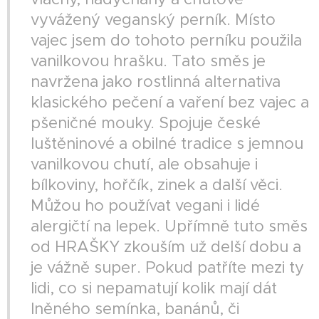
vyvážený veganský perník. Místo
vajec jsem do tohoto perníku použila
vanilkovou hrašku. Tato směs je
navržena jako rostlinná alternativa
klasického pečení a vaření bez vajec a
pšeničné mouky. Spojuje české
luštěninové a obilné tradice s jemnou
vanilkovou chutí, ale obsahuje i
bílkoviny, hořčík, zinek a další věci.
Můžou ho používat vegani i lidé
alergičtí na lepek. Upřímně tuto směs
od HRAŠKY zkouším už delší dobu a
je vážně super. Pokud patříte mezi ty
lidi, co si nepamatují kolik mají dát
lněného semínka, banánů, či