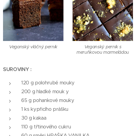
Veganský vláčný perník
Veganský perník s
meruňkovou marmeládou
SUROVINY :
120 g polohrubé mouky
200 g hladké mouk y
65 g pohankové mouky
1 ks kypřicího prášku
30 g kakaa
110 g třtinového cukru
60 g směsi HRAŠKA VANILKA