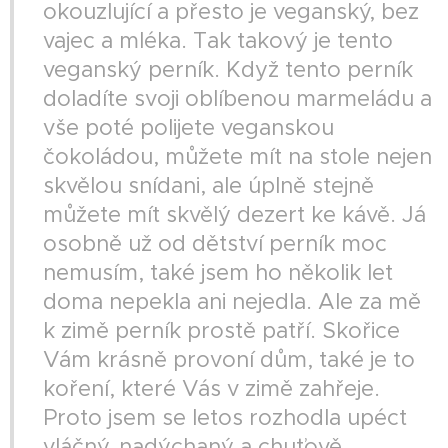
okouzlující a přesto je veganský, bez
vajec a mléka. Tak takový je tento
veganský perník. Když tento perník
doladíte svoji oblíbenou marmeládu a
vše poté polijete veganskou
čokoládou, můžete mít na stole nejen
skvělou snídani, ale úplně stejně
můžete mít skvělý dezert ke kávě. Já
osobně už od dětství perník moc
nemusím, také jsem ho několik let
doma nepekla ani nejedla. Ale za mě
k zimě perník prostě patří. Skořice
Vám krásně provoní dům, také je to
koření, které Vás v zimě zahřeje.
Proto jsem se letos rozhodla upéct
vláčný, nadýchaný a chuťově