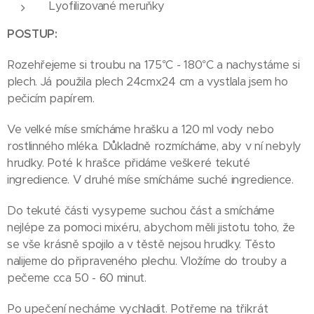
Lyofilizované meruňky
POSTUP:
Rozehřejeme si troubu na 175°C - 180°C a nachystáme si
plech. Já použila plech 24cmx24 cm a vystlala jsem ho
pečicím papírem.
Ve velké míse smícháme hrašku a 120 ml vody nebo
rostlinného mléka. Důkladně rozmícháme, aby v ní nebyly
hrudky. Poté k hrašce přidáme veškeré tekuté
ingredience. V druhé míse smícháme suché ingredience.
Do tekuté části vysypeme suchou část a smícháme
nejlépe za pomoci mixéru, abychom měli jistotu toho, že
se vše krásně spojilo a v těstě nejsou hrudky. Těsto
nalijeme do připraveného plechu. Vložíme do trouby a
pečeme cca 50 - 60 minut.
Po upečení necháme vychladit. Potřeme na třikrát