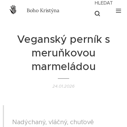
HLEDAT
Boho Kristýna
Veganský perník s
meruňkovou
marmeládou
24.01.2026
II VEGAN II
Nadýchaný, vláčný, chuťově