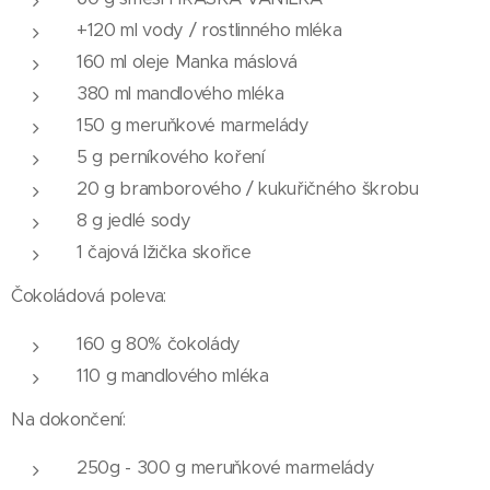
+120 ml vody / rostlinného mléka
160 ml oleje Manka máslová
380 ml mandlového mléka
150 g meruňkové marmelády
5 g perníkového koření
20 g bramborového / kukuřičného škrobu
8 g jedlé sody
1 čajová lžička skořice
Čokoládová poleva:
160 g 80% čokolády
110 g mandlového mléka
Na dokončení:
250g - 300 g meruňkové marmelády