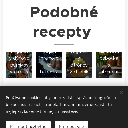
Podobné
recepty
Vegansk
Vegan
Vegansk
Cuketová
ý dýňovo
mramoro
ý
bábovka
perníkov
vá
citrónov
s
ý chlebík
bábovka
ý chlebík
citrónem
Share
Používáme cookies, abychom zajistili správné fungování a
bezpečnost našich stránek. Tím vám můžeme zajistit tu
nejlepší zkušenost při jejich návštěvě.
Přijmout nezbytné
Přijmout vše