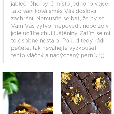
jablečného pyré místo jednoho vejce,
tato vanilková směs Vás doslova
zachrání. Nemusíte se bát, že by se
Vám Váš výtvor nepovedl, nebo že v
jídle ucítíte chuť luštěniny. Zatím se mi
to osobně nestalo. Pokud tedy rádi
pečete, tak neváhejte vyzkoušet
tento vláčný a nadýchaný perník :))