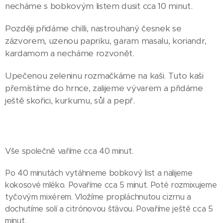
necháme s bobkovým listem dusit cca 10 minut.
Později přidáme chilli, nastrouhaný česnek se
zázvorem, uzenou papriku, garam masalu, koriandr,
kardamom a necháme rozvonět.
Upečenou zeleninu rozmačkáme na kaši. Tuto kaši
přemístíme do hrnce, zalijeme vývarem a přidáme
ještě skořici, kurkumu, sůl a pepř.
Vše společně vaříme cca 40 minut.
Po 40 minutách vytáhneme bobkový list a nalijeme
kokosové mléko. Povaříme cca 5 minut. Poté rozmixujeme
tyčovým mixérem. Vložíme propláchnutou cizrnu a
dochutíme solí a citrónovou šťávou. Povaříme ještě cca 5
minut.