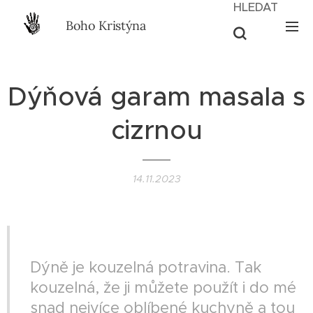
HLEDAT
Boho Kristýna
Dýňová garam masala s
cizrnou
14.11.2023
II VEGAN II
Dýně je kouzelná potravina. Tak
kouzelná, že ji můžete použít i do mé
snad nejvíce oblíbené kuchyně a tou