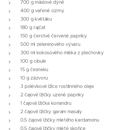
700 g máslové dýně
400 g vařené cizrny
300 g květáku
180 g rajčat
150 g čerstvé červené papriky
500 ml zeleninového vývaru
300 ml kokosového mléka z plechovky
100 g cibule
15 g česneku
10 g zázvoru
3 polévkové lžíce rostlinného oleje
2 čajové lžičky uzené papriky
1 čajová lžička koriandru
2 čajové lžičky garam masaly
0,5 čajové lžičky mletého kardamonu
0,5 čajové lžičky mleté skořice