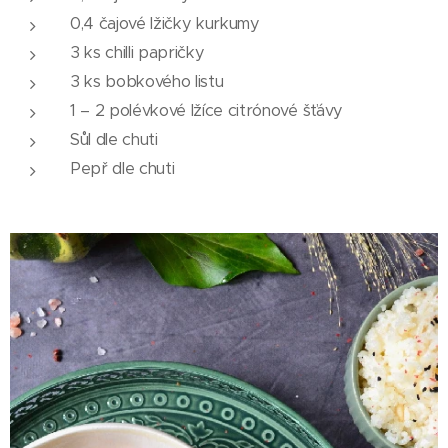
0,4 čajové lžičky kurkumy
3 ks chilli papričky
3 ks bobkového listu
1 – 2 polévkové lžíce citrónové šťávy
Sůl dle chuti
Pepř dle chuti