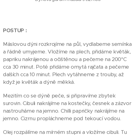
POSTUP :
Máslovou dýni rozkrojíme na půl, vydlabeme semínka
a řádně umyjeme. Vložíme na plech, přidáme květák,
papriku nakrájenou a očištěnou a pečeme na 200°C
cca 30 minut. Poté přidáme omytá rajčata a pečeme
dalších cca 10 minut. Plech vytáhneme z trouby, až
když je květák a dýně měkká.
Mezitím co se dýně peče, si připravíme zbytek
surovin. Cibuli nakrájíme na kostečky, česnek a zázvor
nastrouháme na jemno. Chilli papričky nakrájíme na
jemno. Cizrnu propláchneme pod tekoucí vodou.
Olej rozpálíme na mírném stupni a vložíme cibuli. Tu