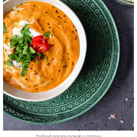
Dýňová garam masala s cizrnou